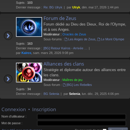
Sujets :
103
Dernier message :
Re: BG Ulryk
par
Ulryk
, dim. mai 17, 2026 1:44 pm
Forum de Zeus
Forum dédié au Dieu des Dieux, Roi de l'Olympe,
et à ses Anges.
Modérateur :
Oracles de Zeus
Sous-forums :
Les Anges de Zeus
,
Le Mont Olympe
Sujets :
163
Dernier message :
[BG] Retour Kaïros - Arrivée …
par
Kaïros
, sam. mars 28, 2026 9:08 pm
Alliances des clans
Stratégie et diplomatie autour des alliances entre
les clans.
Modérateur :
Maîtres de jeu
Sous-forum :
[BG] Les Rebelles
Sujets :
34
Dernier message :
BG Selenia
par
Selenia
, lun. déc. 29, 2025 4:06 pm
Connexion
•
Inscription
Nom d’utilisateur :
Mot de passe :