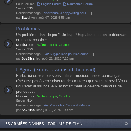
Sous-forums :
English Forum
,
Deutsches Forum
Sujets :
539
Dernier message :
Apprendre le copywriting pour…
par
Basti
, ven. août 07, 2026 5:56 am
Problèmes
Un problème dans le jeu ? Un bug ? Signalez-le ici en le décrivant
du mieux possible.
Modérateurs :
Maîtres de jeu
,
Oracles
Sujets :
253
Dernier message :
Re: Suggestions pour les comb…
par
Sov3liss
, jeu. août 21, 2025 7:10 pm
L'Agora (ex-discussions of the dead)
Parlez ici de vos passions : films, musique, livres ou mangas,
n'hésitez pas à venir discuter des œuvres que vous aimez ! Vous
trouverez aussi nos jeux et notamment le célèbre concours de
pronostics.
Modérateurs :
Maîtres de jeu
,
Oracles
Sujets :
514
Dernier message :
Re: Pronostics Coupe du Monde…
par
Sov3liss
, mar. juil. 21, 2026 9:33 am
LES ARMÉES DIVINES - FORUMS DE CLAN