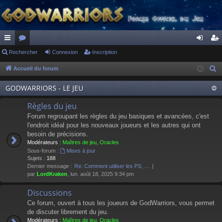
ac
Rechercher
or
Connexion
Inscription
on
ns
co
u
ne
cri
Accueil du forum
R
e
ur
m
xi
pti
GODWARRIORS - LE JEU
c
ci
s
on
on
h
Règles du jeu
s
e
Forum regroupant les règles du jeu basiques et avancées, c'est
r
l'endroit idéal pour les nouveaux joueurs et les autres qui ont
besoin de précisions.
c
Modérateurs :
Maîtres de jeu
,
Oracles
h
Sous-forum :
Mises à jour
e
Sujets :
188
Dernier message :
Re: Comment utiliser les PS, …
r
par
LordKraken
, lun. août 18, 2025 9:34 pm
Discussions
Ce forum, ouvert à tous les joueurs de GodWarriors, vous permet
de discuter librement du jeu.
Modérateurs :
Maîtres de jeu
,
Oracles