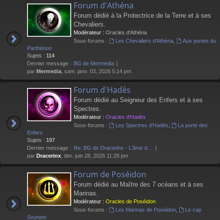
Forum d'Athéna
Forum dédié à la Protectrice de la Terre et à ses
Chevaliers.
Modérateur :
Oracles d'Athéna
Sous-forums :
Les Chevaliers d'Athéna
,
Aux portes du
Parthénon
Sujets :
114
Dernier message :
BG de Mermedia
par
Mermedia
, sam. janv. 03, 2026 5:14 pm
Forum d'Hadès
Forum dédié au Seigneur des Enfers et à ses
Spectres.
Modérateur :
Oracles d'Hadès
Sous-forums :
Les Spectres d'Hadès
,
La porte des
Enfers
Sujets :
197
Dernier message :
Re: BG de Dracerinx - L'âme d…
par
Dracerinx
, dim. juin 28, 2026 11:28 pm
Forum de Poséidon
Forum dédié au Maître des 7 océans et à ses
Marinas.
Modérateur :
Oracles de Poséidon
Sous-forums :
Les Marinas de Poséidon
,
Le cap
Sounion