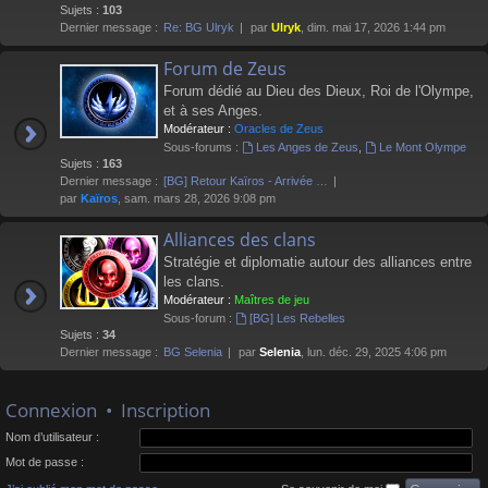
Sujets :
103
Dernier message :
Re: BG Ulryk
par
Ulryk
, dim. mai 17, 2026 1:44 pm
Forum de Zeus
Forum dédié au Dieu des Dieux, Roi de l'Olympe,
et à ses Anges.
Modérateur :
Oracles de Zeus
Sous-forums :
Les Anges de Zeus
,
Le Mont Olympe
Sujets :
163
Dernier message :
[BG] Retour Kaïros - Arrivée …
par
Kaïros
, sam. mars 28, 2026 9:08 pm
Alliances des clans
Stratégie et diplomatie autour des alliances entre
les clans.
Modérateur :
Maîtres de jeu
Sous-forum :
[BG] Les Rebelles
Sujets :
34
Dernier message :
BG Selenia
par
Selenia
, lun. déc. 29, 2025 4:06 pm
Connexion
•
Inscription
Nom d’utilisateur :
Mot de passe :