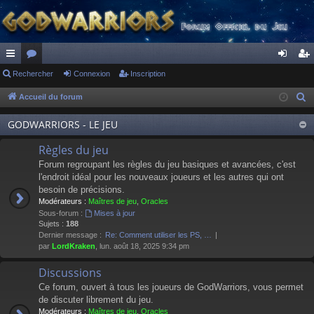
ac
Rechercher
or
Connexion
Inscription
on
ns
co
u
ne
cri
Accueil du forum
R
e
ur
m
xi
pti
GODWARRIORS - LE JEU
c
ci
s
on
on
h
Règles du jeu
s
e
Forum regroupant les règles du jeu basiques et avancées, c'est
r
l'endroit idéal pour les nouveaux joueurs et les autres qui ont
besoin de précisions.
c
Modérateurs :
Maîtres de jeu
,
Oracles
h
Sous-forum :
Mises à jour
e
Sujets :
188
Dernier message :
Re: Comment utiliser les PS, …
r
par
LordKraken
, lun. août 18, 2025 9:34 pm
Discussions
Ce forum, ouvert à tous les joueurs de GodWarriors, vous permet
de discuter librement du jeu.
Modérateurs :
Maîtres de jeu
,
Oracles