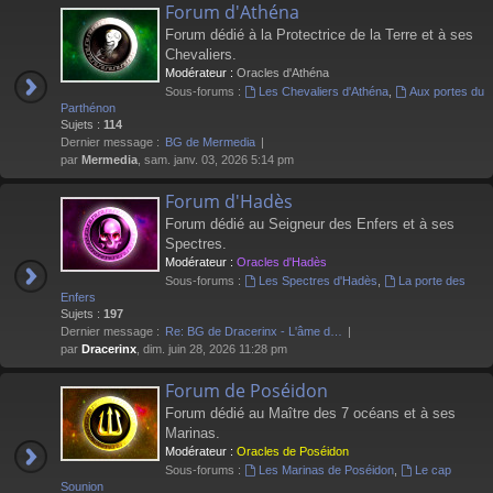
Forum d'Athéna
Forum dédié à la Protectrice de la Terre et à ses
Chevaliers.
Modérateur :
Oracles d'Athéna
Sous-forums :
Les Chevaliers d'Athéna
,
Aux portes du
Parthénon
Sujets :
114
Dernier message :
BG de Mermedia
par
Mermedia
, sam. janv. 03, 2026 5:14 pm
Forum d'Hadès
Forum dédié au Seigneur des Enfers et à ses
Spectres.
Modérateur :
Oracles d'Hadès
Sous-forums :
Les Spectres d'Hadès
,
La porte des
Enfers
Sujets :
197
Dernier message :
Re: BG de Dracerinx - L'âme d…
par
Dracerinx
, dim. juin 28, 2026 11:28 pm
Forum de Poséidon
Forum dédié au Maître des 7 océans et à ses
Marinas.
Modérateur :
Oracles de Poséidon
Sous-forums :
Les Marinas de Poséidon
,
Le cap
Sounion