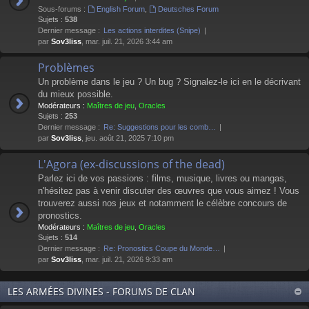
Sous-forums :
English Forum
,
Deutsches Forum
Sujets :
538
Dernier message :
Les actions interdites (Snipe)
par
Sov3liss
, mar. juil. 21, 2026 3:44 am
Problèmes
Un problème dans le jeu ? Un bug ? Signalez-le ici en le décrivant
du mieux possible.
Modérateurs :
Maîtres de jeu
,
Oracles
Sujets :
253
Dernier message :
Re: Suggestions pour les comb…
par
Sov3liss
, jeu. août 21, 2025 7:10 pm
L'Agora (ex-discussions of the dead)
Parlez ici de vos passions : films, musique, livres ou mangas,
n'hésitez pas à venir discuter des œuvres que vous aimez ! Vous
trouverez aussi nos jeux et notamment le célèbre concours de
pronostics.
Modérateurs :
Maîtres de jeu
,
Oracles
Sujets :
514
Dernier message :
Re: Pronostics Coupe du Monde…
par
Sov3liss
, mar. juil. 21, 2026 9:33 am
LES ARMÉES DIVINES - FORUMS DE CLAN