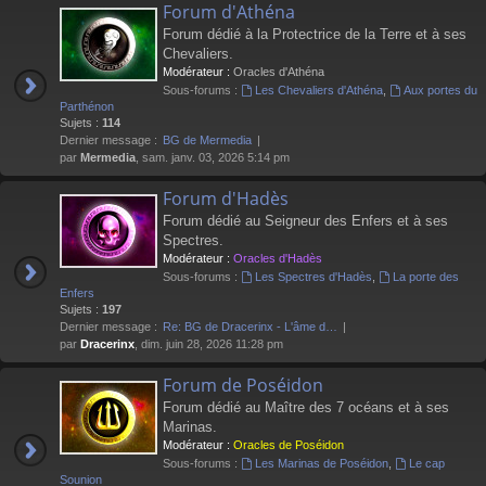
Forum d'Athéna
Forum dédié à la Protectrice de la Terre et à ses
Chevaliers.
Modérateur :
Oracles d'Athéna
Sous-forums :
Les Chevaliers d'Athéna
,
Aux portes du
Parthénon
Sujets :
114
Dernier message :
BG de Mermedia
par
Mermedia
, sam. janv. 03, 2026 5:14 pm
Forum d'Hadès
Forum dédié au Seigneur des Enfers et à ses
Spectres.
Modérateur :
Oracles d'Hadès
Sous-forums :
Les Spectres d'Hadès
,
La porte des
Enfers
Sujets :
197
Dernier message :
Re: BG de Dracerinx - L'âme d…
par
Dracerinx
, dim. juin 28, 2026 11:28 pm
Forum de Poséidon
Forum dédié au Maître des 7 océans et à ses
Marinas.
Modérateur :
Oracles de Poséidon
Sous-forums :
Les Marinas de Poséidon
,
Le cap
Sounion