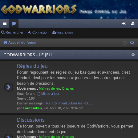
ac
Rechercher
or
Connexion
Inscription
on
ns
co
u
ne
cri
Accueil du forum
R
e
ur
m
xi
pti
GODWARRIORS - LE JEU
c
ci
s
on
on
h
Règles du jeu
s
e
Forum regroupant les règles du jeu basiques et avancées, c'est
r
l'endroit idéal pour les nouveaux joueurs et les autres qui ont
besoin de précisions.
c
Modérateurs :
Maîtres de jeu
,
Oracles
h
Sous-forum :
Mises à jour
e
Sujets :
188
Dernier message :
Re: Comment utiliser les PS, …
r
par
LordKraken
, lun. août 18, 2025 9:34 pm
Discussions
Ce forum, ouvert à tous les joueurs de GodWarriors, vous permet
de discuter librement du jeu.
Modérateurs :
Maîtres de jeu
,
Oracles