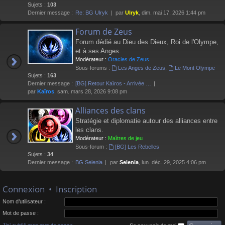
Sujets :
103
Dernier message :
Re: BG Ulryk
par
Ulryk
, dim. mai 17, 2026 1:44 pm
Forum de Zeus
Forum dédié au Dieu des Dieux, Roi de l'Olympe,
et à ses Anges.
Modérateur :
Oracles de Zeus
Sous-forums :
Les Anges de Zeus
,
Le Mont Olympe
Sujets :
163
Dernier message :
[BG] Retour Kaïros - Arrivée …
par
Kaïros
, sam. mars 28, 2026 9:08 pm
Alliances des clans
Stratégie et diplomatie autour des alliances entre
les clans.
Modérateur :
Maîtres de jeu
Sous-forum :
[BG] Les Rebelles
Sujets :
34
Dernier message :
BG Selenia
par
Selenia
, lun. déc. 29, 2025 4:06 pm
Connexion
•
Inscription
Nom d’utilisateur :
Mot de passe :