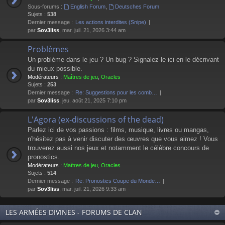
Sous-forums :
English Forum
,
Deutsches Forum
Sujets :
538
Dernier message :
Les actions interdites (Snipe)
par
Sov3liss
, mar. juil. 21, 2026 3:44 am
Problèmes
Un problème dans le jeu ? Un bug ? Signalez-le ici en le décrivant
du mieux possible.
Modérateurs :
Maîtres de jeu
,
Oracles
Sujets :
253
Dernier message :
Re: Suggestions pour les comb…
par
Sov3liss
, jeu. août 21, 2025 7:10 pm
L'Agora (ex-discussions of the dead)
Parlez ici de vos passions : films, musique, livres ou mangas,
n'hésitez pas à venir discuter des œuvres que vous aimez ! Vous
trouverez aussi nos jeux et notamment le célèbre concours de
pronostics.
Modérateurs :
Maîtres de jeu
,
Oracles
Sujets :
514
Dernier message :
Re: Pronostics Coupe du Monde…
par
Sov3liss
, mar. juil. 21, 2026 9:33 am
LES ARMÉES DIVINES - FORUMS DE CLAN