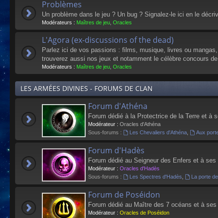
Problèmes
Un problème dans le jeu ? Un bug ? Signalez-le ici en le décri
Modérateurs :
Maîtres de jeu
,
Oracles
L'Agora (ex-discussions of the dead)
Parlez ici de vos passions : films, musique, livres ou mangas
trouverez aussi nos jeux et notamment le célèbre concours de
Modérateurs :
Maîtres de jeu
,
Oracles
LES ARMÉES DIVINES - FORUMS DE CLAN
Forum d'Athéna
Forum dédié à la Protectrice de la Terre et à 
Modérateur :
Oracles d'Athéna
Sous-forums :
Les Chevaliers d'Athéna
,
Aux port
Forum d'Hadès
Forum dédié au Seigneur des Enfers et à ses
Modérateur :
Oracles d'Hadès
Sous-forums :
Les Spectres d'Hadès
,
La porte d
Forum de Poséidon
Forum dédié au Maître des 7 océans et à ses
Modérateur :
Oracles de Poséidon