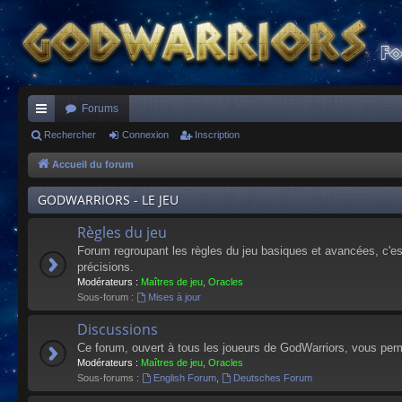
Forums
ac
Rechercher
Connexion
Inscription
co
Accueil du forum
ur
GODWARRIORS - LE JEU
ci
Règles du jeu
s
Forum regroupant les règles du jeu basiques et avancées, c'est 
précisions.
Modérateurs :
Maîtres de jeu
,
Oracles
Sous-forum :
Mises à jour
Discussions
Ce forum, ouvert à tous les joueurs de GodWarriors, vous perm
Modérateurs :
Maîtres de jeu
,
Oracles
Sous-forums :
English Forum
,
Deutsches Forum