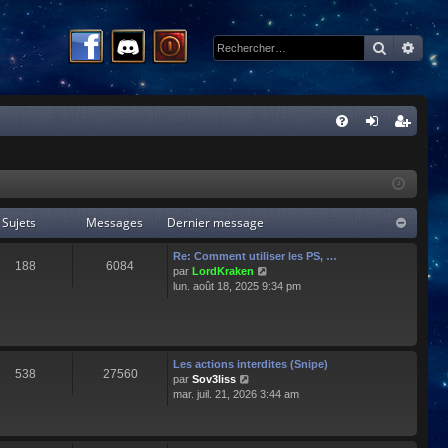
Recherc
Rech
R
FA
on
ns
Q
ne
cri
xi
pti
Sujets
Messages
Dernier message
on
on
Re: Comment utiliser les PS, …
188
6084
C
par
LordKraken
o
lun. août 18, 2025 9:34 pm
n
s
u
l
t
Les actions interdites (Snipe)
538
27560
e
C
par
Sov3liss
r
o
mar. juil. 21, 2026 3:44 am
l
n
e
s
d
u