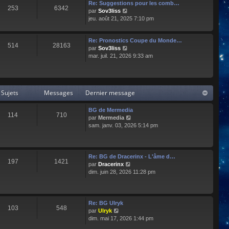
e
l
Re: Suggestions pour les comb…
253
6342
r
t
C
par
Sov3liss
n
e
o
jeu. août 21, 2025 7:10 pm
i
r
n
e
l
s
r
Re: Pronostics Coupe du Monde…
e
u
514
28163
m
C
par
Sov3liss
d
l
e
o
mar. juil. 21, 2026 9:33 am
e
t
s
n
r
e
s
s
n
r
a
u
i
l
g
l
e
e
Sujets
Messages
Dernier message
e
t
r
d
e
m
e
r
BG de Mermedia
e
r
114
710
l
C
par
Mermedia
s
n
e
o
sam. janv. 03, 2026 5:14 pm
s
i
d
n
a
e
e
s
g
r
r
u
e
m
n
l
e
Re: BG de Dracerinx - L'âme d…
197
1421
i
t
s
C
par
Dracerinx
e
e
s
o
dim. juin 28, 2026 11:28 pm
r
r
a
n
m
l
g
s
e
e
e
u
s
d
l
Re: BG Ulryk
103
548
s
e
t
C
par
Ulryk
a
r
e
o
dim. mai 17, 2026 1:44 pm
g
n
r
n