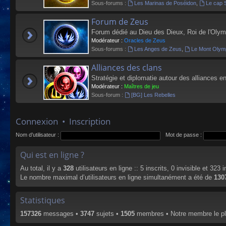
Sous-forums :
Les Marinas de Poséidon
,
Le cap 
Forum de Zeus
Forum dédié au Dieu des Dieux, Roi de l'Olym
Modérateur :
Oracles de Zeus
Sous-forums :
Les Anges de Zeus
,
Le Mont Olym
Alliances des clans
Stratégie et diplomatie autour des alliances en
Modérateur :
Maîtres de jeu
Sous-forum :
[BG] Les Rebelles
Connexion
•
Inscription
Nom d’utilisateur :
Mot de passe :
Qui est en ligne ?
Au total, il y a
328
utilisateurs en ligne :: 5 inscrits, 0 invisible et 323
Le nombre maximal d’utilisateurs en ligne simultanément a été de
130
Statistiques
157326
messages •
3747
sujets •
1505
membres • Notre membre le pl