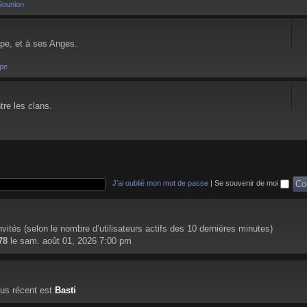
Sounion
pe, et à ses Anges.
pe
tre les clans.
J’ai oublié mon mot de passe
|
Se souvenir de moi
 invités (selon le nombre d’utilisateurs actifs des 10 dernières minutes)
78
le sam. août 01, 2026 7:00 pm
us récent est
Basti