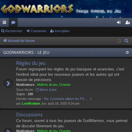
ac
Rechercher
or
Connexion
Inscription
on
ns
co
u
ne
cri
Accueil du forum
R
e
ur
m
xi
pti
GODWARRIORS - LE JEU
c
ci
s
on
on
h
Règles du jeu
s
e
Forum regroupant les règles du jeu basiques et avancées, c'est
r
l'endroit idéal pour les nouveaux joueurs et les autres qui ont
besoin de précisions.
c
Modérateurs :
Maîtres de jeu
,
Oracles
h
Sous-forum :
Mises à jour
e
Sujets :
188
Dernier message :
Re: Comment utiliser les PS, …
r
par
LordKraken
, lun. août 18, 2025 9:34 pm
Discussions
Ce forum, ouvert à tous les joueurs de GodWarriors, vous permet
de discuter librement du jeu.
Modérateurs :
Maîtres de jeu
,
Oracles