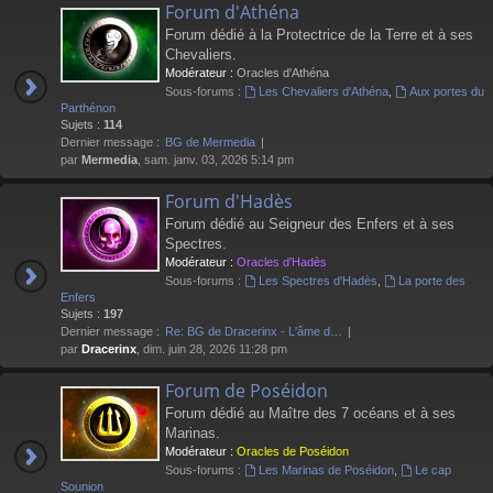
Forum d'Athéna
Forum dédié à la Protectrice de la Terre et à ses
Chevaliers.
Modérateur :
Oracles d'Athéna
Sous-forums :
Les Chevaliers d'Athéna
,
Aux portes du
Parthénon
Sujets :
114
Dernier message :
BG de Mermedia
par
Mermedia
, sam. janv. 03, 2026 5:14 pm
Forum d'Hadès
Forum dédié au Seigneur des Enfers et à ses
Spectres.
Modérateur :
Oracles d'Hadès
Sous-forums :
Les Spectres d'Hadès
,
La porte des
Enfers
Sujets :
197
Dernier message :
Re: BG de Dracerinx - L'âme d…
par
Dracerinx
, dim. juin 28, 2026 11:28 pm
Forum de Poséidon
Forum dédié au Maître des 7 océans et à ses
Marinas.
Modérateur :
Oracles de Poséidon
Sous-forums :
Les Marinas de Poséidon
,
Le cap
Sounion