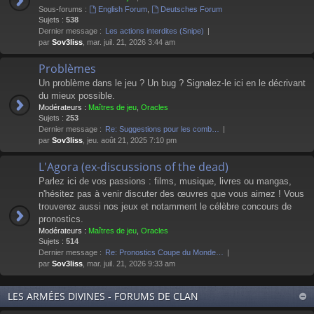
Sous-forums :
English Forum
,
Deutsches Forum
Sujets :
538
Dernier message :
Les actions interdites (Snipe)
par
Sov3liss
, mar. juil. 21, 2026 3:44 am
Problèmes
Un problème dans le jeu ? Un bug ? Signalez-le ici en le décrivant
du mieux possible.
Modérateurs :
Maîtres de jeu
,
Oracles
Sujets :
253
Dernier message :
Re: Suggestions pour les comb…
par
Sov3liss
, jeu. août 21, 2025 7:10 pm
L'Agora (ex-discussions of the dead)
Parlez ici de vos passions : films, musique, livres ou mangas,
n'hésitez pas à venir discuter des œuvres que vous aimez ! Vous
trouverez aussi nos jeux et notamment le célèbre concours de
pronostics.
Modérateurs :
Maîtres de jeu
,
Oracles
Sujets :
514
Dernier message :
Re: Pronostics Coupe du Monde…
par
Sov3liss
, mar. juil. 21, 2026 9:33 am
LES ARMÉES DIVINES - FORUMS DE CLAN