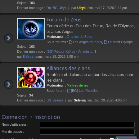
Sujets :
103
Dernier message :
Re: BG Ulryk
par
Ulryk
, dim. mai 17, 2026 1:44 pm
Forum de Zeus
Forum dédié au Dieu des Dieux, Roi de l'Olympe,
et à ses Anges.
Modérateur :
Oracles de Zeus
Sous-forums :
Les Anges de Zeus
,
Le Mont Olympe
Sujets :
163
Dernier message :
[BG] Retour Kaïros - Arrivée …
par
Kaïros
, sam. mars 28, 2026 9:08 pm
Alliances des clans
Stratégie et diplomatie autour des alliances entre
les clans.
Modérateur :
Maîtres de jeu
Sous-forum :
[BG] Les Rebelles
Sujets :
34
Dernier message :
BG Selenia
par
Selenia
, lun. déc. 29, 2025 4:06 pm
Connexion
•
Inscription
Nom d’utilisateur :
Mot de passe :