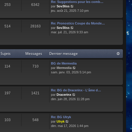
e
l
Re: Suggestions pour les comb…
253
6342
r
t
C
par
Sov3liss
n
e
o
jeu. août 21, 2025 7:10 pm
i
r
n
e
l
s
r
Re: Pronostics Coupe du Monde…
e
u
514
28163
m
C
par
Sov3liss
d
l
e
o
mar. juil. 21, 2026 9:33 am
e
t
s
n
r
e
s
s
n
r
a
u
i
l
g
l
e
e
Sujets
Messages
Dernier message
e
t
r
d
e
m
e
r
BG de Mermedia
e
r
114
710
l
C
par
Mermedia
s
n
e
o
sam. janv. 03, 2026 5:14 pm
s
i
d
n
a
e
e
s
g
r
r
u
e
m
n
l
e
Re: BG de Dracerinx - L'âme d…
197
1421
i
t
s
C
par
Dracerinx
e
e
s
o
dim. juin 28, 2026 11:28 pm
r
r
a
n
m
l
g
s
e
e
e
u
s
d
l
Re: BG Ulryk
103
548
s
e
t
C
par
Ulryk
a
r
e
o
dim. mai 17, 2026 1:44 pm
g
n
r
n