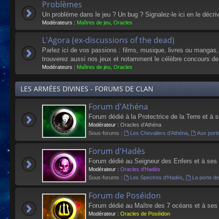
Problèmes
Un problème dans le jeu ? Un bug ? Signalez-le ici en le décri
Modérateurs :
Maîtres de jeu
,
Oracles
L'Agora (ex-discussions of the dead)
Parlez ici de vos passions : films, musique, livres ou mangas
trouverez aussi nos jeux et notamment le célèbre concours de
Modérateurs :
Maîtres de jeu
,
Oracles
LES ARMÉES DIVINES - FORUMS DE CLAN
Forum d'Athéna
Forum dédié à la Protectrice de la Terre et à 
Modérateur :
Oracles d'Athéna
Sous-forums :
Les Chevaliers d'Athéna
,
Aux port
Forum d'Hadès
Forum dédié au Seigneur des Enfers et à ses
Modérateur :
Oracles d'Hadès
Sous-forums :
Les Spectres d'Hadès
,
La porte d
Forum de Poséidon
Forum dédié au Maître des 7 océans et à ses
Modérateur :
Oracles de Poséidon