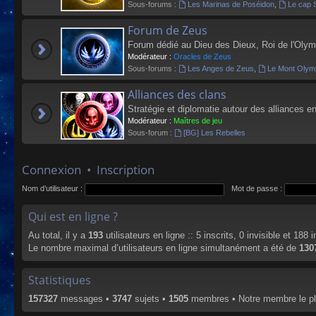
Sous-forums :
Les Marinas de Poséidon
,
Le cap 
Forum de Zeus
Forum dédié au Dieu des Dieux, Roi de l'Olym
Modérateur :
Oracles de Zeus
Sous-forums :
Les Anges de Zeus
,
Le Mont Olym
Alliances des clans
Stratégie et diplomatie autour des alliances en
Modérateur :
Maîtres de jeu
Sous-forum :
[BG] Les Rebelles
Connexion
•
Inscription
Nom d’utilisateur :
Mot de passe :
Qui est en ligne ?
Au total, il y a
193
utilisateurs en ligne :: 5 inscrits, 0 invisible et 188
Le nombre maximal d’utilisateurs en ligne simultanément a été de
130
Statistiques
157327
messages •
3747
sujets •
1505
membres • Notre membre le pl