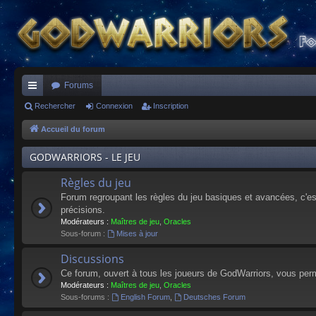
Forums
ac
Rechercher
Connexion
Inscription
co
Accueil du forum
ur
GODWARRIORS - LE JEU
ci
Règles du jeu
s
Forum regroupant les règles du jeu basiques et avancées, c'est 
précisions.
Modérateurs :
Maîtres de jeu
,
Oracles
Sous-forum :
Mises à jour
Discussions
Ce forum, ouvert à tous les joueurs de GodWarriors, vous perm
Modérateurs :
Maîtres de jeu
,
Oracles
Sous-forums :
English Forum
,
Deutsches Forum