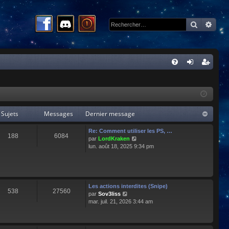
Recherc
Rech
R
FA
on
ns
Q
ne
cri
xi
pti
Sujets
Messages
Dernier message
on
on
Re: Comment utiliser les PS, …
188
6084
C
par
LordKraken
o
lun. août 18, 2025 9:34 pm
n
s
u
l
t
Les actions interdites (Snipe)
538
27560
e
C
par
Sov3liss
r
o
mar. juil. 21, 2026 3:44 am
l
n
e
s
d
u