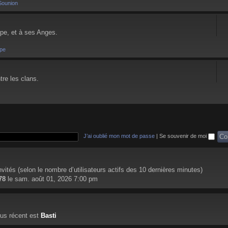
Sounion
pe, et à ses Anges.
pe
tre les clans.
J’ai oublié mon mot de passe
|
Se souvenir de moi
 invités (selon le nombre d’utilisateurs actifs des 10 dernières minutes)
78
le sam. août 01, 2026 7:00 pm
us récent est
Basti