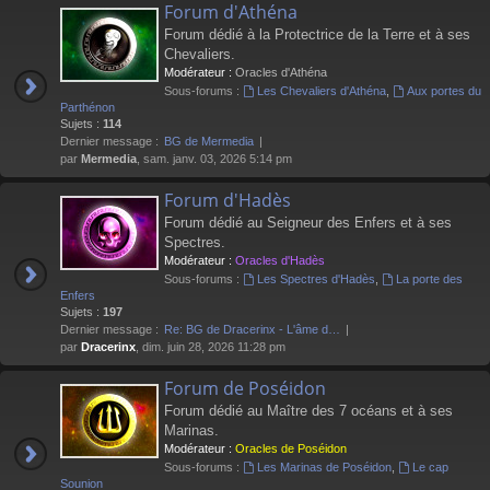
Forum d'Athéna
Forum dédié à la Protectrice de la Terre et à ses
Chevaliers.
Modérateur :
Oracles d'Athéna
Sous-forums :
Les Chevaliers d'Athéna
,
Aux portes du
Parthénon
Sujets :
114
Dernier message :
BG de Mermedia
par
Mermedia
, sam. janv. 03, 2026 5:14 pm
Forum d'Hadès
Forum dédié au Seigneur des Enfers et à ses
Spectres.
Modérateur :
Oracles d'Hadès
Sous-forums :
Les Spectres d'Hadès
,
La porte des
Enfers
Sujets :
197
Dernier message :
Re: BG de Dracerinx - L'âme d…
par
Dracerinx
, dim. juin 28, 2026 11:28 pm
Forum de Poséidon
Forum dédié au Maître des 7 océans et à ses
Marinas.
Modérateur :
Oracles de Poséidon
Sous-forums :
Les Marinas de Poséidon
,
Le cap
Sounion