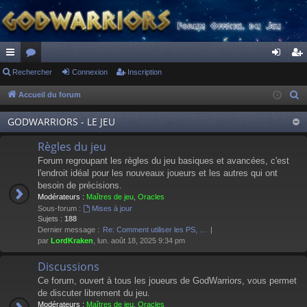
ac
Rechercher
or
Connexion
Inscription
on
ns
co
u
ne
cri
Accueil du forum
R
e
ur
m
xi
pti
GODWARRIORS - LE JEU
c
ci
s
on
on
h
Règles du jeu
s
e
Forum regroupant les règles du jeu basiques et avancées, c'est
r
l'endroit idéal pour les nouveaux joueurs et les autres qui ont
besoin de précisions.
c
Modérateurs :
Maîtres de jeu
,
Oracles
h
Sous-forum :
Mises à jour
e
Sujets :
188
Dernier message :
Re: Comment utiliser les PS, …
r
par
LordKraken
, lun. août 18, 2025 9:34 pm
Discussions
Ce forum, ouvert à tous les joueurs de GodWarriors, vous permet
de discuter librement du jeu.
Modérateurs :
Maîtres de jeu
,
Oracles