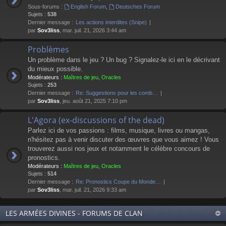
Sous-forums :
English Forum
,
Deutsches Forum
Sujets :
538
Dernier message :
Les actions interdites (Snipe)
par
Sov3liss
, mar. juil. 21, 2026 3:44 am
Problèmes
Un problème dans le jeu ? Un bug ? Signalez-le ici en le décrivant
du mieux possible.
Modérateurs :
Maîtres de jeu
,
Oracles
Sujets :
253
Dernier message :
Re: Suggestions pour les comb…
par
Sov3liss
, jeu. août 21, 2025 7:10 pm
L'Agora (ex-discussions of the dead)
Parlez ici de vos passions : films, musique, livres ou mangas,
n'hésitez pas à venir discuter des œuvres que vous aimez ! Vous
trouverez aussi nos jeux et notamment le célèbre concours de
pronostics.
Modérateurs :
Maîtres de jeu
,
Oracles
Sujets :
514
Dernier message :
Re: Pronostics Coupe du Monde…
par
Sov3liss
, mar. juil. 21, 2026 9:33 am
LES ARMÉES DIVINES - FORUMS DE CLAN