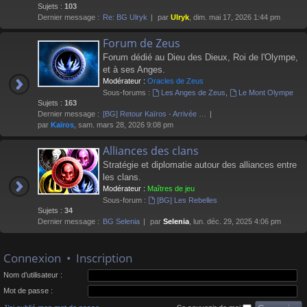
Sujets :
103
Dernier message :
Re: BG Ulryk
par
Ulryk
, dim. mai 17, 2026 1:44 pm
Forum de Zeus
Forum dédié au Dieu des Dieux, Roi de l'Olympe,
et à ses Anges.
Modérateur :
Oracles de Zeus
Sous-forums :
Les Anges de Zeus
,
Le Mont Olympe
Sujets :
163
Dernier message :
[BG] Retour Kaïros - Arrivée …
par
Kaïros
, sam. mars 28, 2026 9:08 pm
Alliances des clans
Stratégie et diplomatie autour des alliances entre
les clans.
Modérateur :
Maîtres de jeu
Sous-forum :
[BG] Les Rebelles
Sujets :
34
Dernier message :
BG Selenia
par
Selenia
, lun. déc. 29, 2025 4:06 pm
Connexion
•
Inscription
Nom d’utilisateur :
Mot de passe :