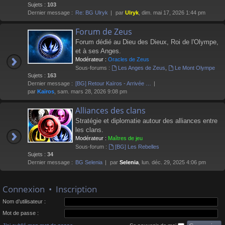
Sujets :
103
Dernier message :
Re: BG Ulryk
par
Ulryk
, dim. mai 17, 2026 1:44 pm
Forum de Zeus
Forum dédié au Dieu des Dieux, Roi de l'Olympe,
et à ses Anges.
Modérateur :
Oracles de Zeus
Sous-forums :
Les Anges de Zeus
,
Le Mont Olympe
Sujets :
163
Dernier message :
[BG] Retour Kaïros - Arrivée …
par
Kaïros
, sam. mars 28, 2026 9:08 pm
Alliances des clans
Stratégie et diplomatie autour des alliances entre
les clans.
Modérateur :
Maîtres de jeu
Sous-forum :
[BG] Les Rebelles
Sujets :
34
Dernier message :
BG Selenia
par
Selenia
, lun. déc. 29, 2025 4:06 pm
Connexion
•
Inscription
Nom d’utilisateur :
Mot de passe :