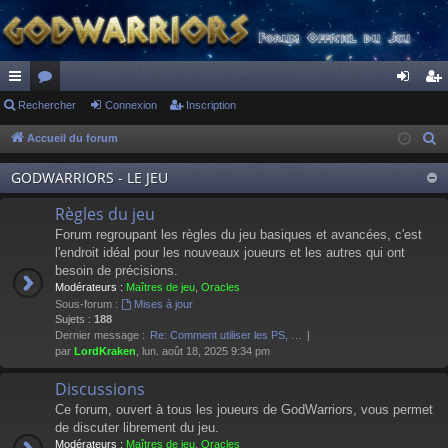
ac
Rechercher
or
Connexion
Inscription
on
ns
co
u
ne
cri
Accueil du forum
R
e
ur
m
xi
pti
GODWARRIORS - LE JEU
c
ci
s
on
on
h
Règles du jeu
s
e
Forum regroupant les règles du jeu basiques et avancées, c'est
r
l'endroit idéal pour les nouveaux joueurs et les autres qui ont
besoin de précisions.
c
Modérateurs :
Maîtres de jeu
,
Oracles
h
Sous-forum :
Mises à jour
e
Sujets :
188
Dernier message :
Re: Comment utiliser les PS, …
r
par
LordKraken
, lun. août 18, 2025 9:34 pm
Discussions
Ce forum, ouvert à tous les joueurs de GodWarriors, vous permet
de discuter librement du jeu.
Modérateurs :
Maîtres de jeu
,
Oracles