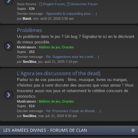
Sous-forums :
English Forum
,
Deutsches Forum
Sujets :
539
Dernier message :
Apprendre le copywriting pour…
par
Basti
, ven. août 07, 2026 5:56 am
Problèmes
Un problème dans le jeu ? Un bug ? Signalez-le ici en le décrivant
du mieux possible.
Modérateurs :
Maîtres de jeu
,
Oracles
Sujets :
253
Dernier message :
Re: Suggestions pour les comb…
par
Sov3liss
, jeu. août 21, 2025 7:10 pm
L'Agora (ex-discussions of the dead)
Parlez ici de vos passions : films, musique, livres ou mangas,
n'hésitez pas à venir discuter des œuvres que vous aimez ! Vous
trouverez aussi nos jeux et notamment le célèbre concours de
pronostics.
Modérateurs :
Maîtres de jeu
,
Oracles
Sujets :
514
Dernier message :
Re: Pronostics Coupe du Monde…
par
Sov3liss
, mar. juil. 21, 2026 9:33 am
LES ARMÉES DIVINES - FORUMS DE CLAN