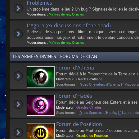
Problèmes
Un problème dans le jeu ? Un bug ? Signalez-le ici en le décri
Modérateurs :
Maîtres de jeu
,
Oracles
L'Agora (ex-discussions of the dead)
Parlez ici de vos passions : films, musique, livres ou mangas
trouverez aussi nos jeux et notamment le célèbre concours de
Modérateurs :
Maîtres de jeu
,
Oracles
LES ARMÉES DIVINES - FORUMS DE CLAN
Forum d'Athéna
Forum dédié à la Protectrice de la Terre et à 
Modérateur :
Oracles d'Athéna
Sous-forums :
Les Chevaliers d'Athéna
,
Aux port
Forum d'Hadès
Forum dédié au Seigneur des Enfers et à ses
Modérateur :
Oracles d'Hadès
Sous-forums :
Les Spectres d'Hadès
,
La porte d
Forum de Poséidon
Forum dédié au Maître des 7 océans et à ses
Modérateur :
Oracles de Poséidon