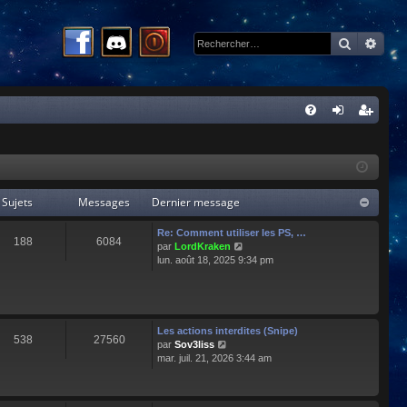
Recherc
Rech
R
FA
on
ns
Q
ne
cri
xi
pti
Sujets
Messages
Dernier message
on
on
Re: Comment utiliser les PS, …
188
6084
C
par
LordKraken
o
lun. août 18, 2025 9:34 pm
n
s
u
l
t
Les actions interdites (Snipe)
538
27560
e
C
par
Sov3liss
r
o
mar. juil. 21, 2026 3:44 am
l
n
e
s
d
u