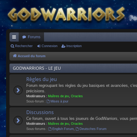
Forums
ac
Rechercher
Connexion
Inscription
co
Accueil du forum
ur
GODWARRIORS - LE JEU
ci
Règles du jeu
s
Forum regroupant les règles du jeu basiques et avancées, c'est 
précisions.
Modérateurs :
Maîtres de jeu
,
Oracles
Sous-forum :
Mises à jour
Discussions
Ce forum, ouvert à tous les joueurs de GodWarriors, vous perm
Modérateurs :
Maîtres de jeu
,
Oracles
Sous-forums :
English Forum
,
Deutsches Forum