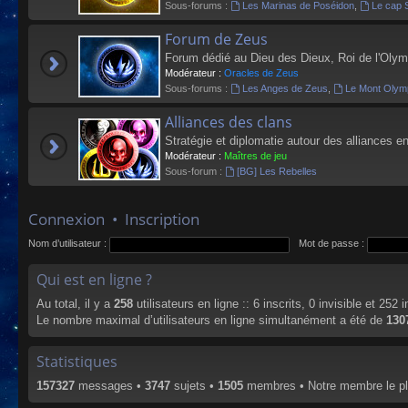
Sous-forums :
Les Marinas de Poséidon
,
Le cap 
Forum de Zeus
Forum dédié au Dieu des Dieux, Roi de l'Olym
Modérateur :
Oracles de Zeus
Sous-forums :
Les Anges de Zeus
,
Le Mont Olym
Alliances des clans
Stratégie et diplomatie autour des alliances en
Modérateur :
Maîtres de jeu
Sous-forum :
[BG] Les Rebelles
Connexion
•
Inscription
Nom d’utilisateur :
Mot de passe :
Qui est en ligne ?
Au total, il y a
258
utilisateurs en ligne :: 6 inscrits, 0 invisible et 252
Le nombre maximal d’utilisateurs en ligne simultanément a été de
130
Statistiques
157327
messages •
3747
sujets •
1505
membres • Notre membre le pl