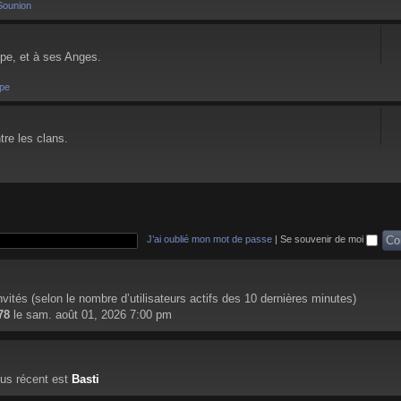
Sounion
pe, et à ses Anges.
pe
tre les clans.
J’ai oublié mon mot de passe
|
Se souvenir de moi
 invités (selon le nombre d’utilisateurs actifs des 10 dernières minutes)
78
le sam. août 01, 2026 7:00 pm
us récent est
Basti