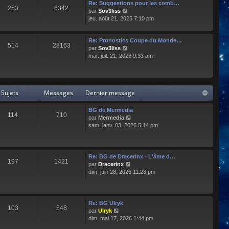
e
l
Re: Suggestions pour les comb…
253
6342
r
t
C
par
Sov3liss
n
e
o
jeu. août 21, 2025 7:10 pm
i
r
n
e
l
s
r
Re: Pronostics Coupe du Monde…
e
u
514
28163
m
C
par
Sov3liss
d
l
e
o
mar. juil. 21, 2026 9:33 am
e
t
s
n
r
e
s
s
n
r
a
u
i
l
g
l
e
e
Sujets
Messages
Dernier message
e
t
r
d
e
m
e
r
BG de Mermedia
e
r
114
710
l
C
par
Mermedia
s
n
e
o
sam. janv. 03, 2026 5:14 pm
s
i
d
n
a
e
e
s
g
r
r
u
e
m
n
l
e
Re: BG de Dracerinx - L'âme d…
197
1421
i
t
s
C
par
Dracerinx
e
e
s
o
dim. juin 28, 2026 11:28 pm
r
r
a
n
m
l
g
s
e
e
e
u
s
d
l
Re: BG Ulryk
103
548
s
e
t
C
par
Ulryk
a
r
e
o
dim. mai 17, 2026 1:44 pm
g
n
r
n