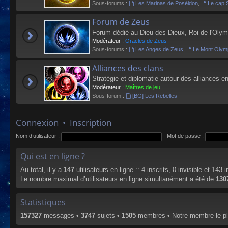
Sous-forums :
Les Marinas de Poséidon
,
Le cap 
Forum de Zeus
Forum dédié au Dieu des Dieux, Roi de l'Olym
Modérateur :
Oracles de Zeus
Sous-forums :
Les Anges de Zeus
,
Le Mont Olym
Alliances des clans
Stratégie et diplomatie autour des alliances en
Modérateur :
Maîtres de jeu
Sous-forum :
[BG] Les Rebelles
Connexion
•
Inscription
Nom d’utilisateur :
Mot de passe :
Qui est en ligne ?
Au total, il y a
147
utilisateurs en ligne :: 4 inscrits, 0 invisible et 143
Le nombre maximal d’utilisateurs en ligne simultanément a été de
130
Statistiques
157327
messages •
3747
sujets •
1505
membres • Notre membre le pl