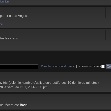
Sounion
pe, et à ses Anges.
pe
tre les clans.
J’ai oublié mon mot de passe
|
Se souvenir de moi
 invités (selon le nombre d’utilisateurs actifs des 10 dernières minutes)
78
le sam. août 01, 2026 7:00 pm
us récent est
Basti