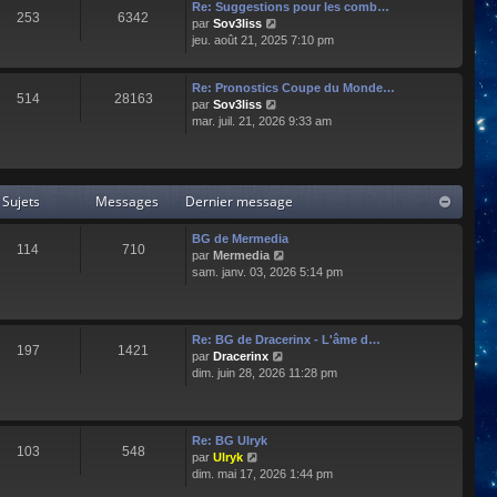
e
l
Re: Suggestions pour les comb…
253
6342
r
t
C
par
Sov3liss
n
e
o
jeu. août 21, 2025 7:10 pm
i
r
n
e
l
s
r
Re: Pronostics Coupe du Monde…
e
u
514
28163
m
C
par
Sov3liss
d
l
e
o
mar. juil. 21, 2026 9:33 am
e
t
s
n
r
e
s
s
n
r
a
u
i
l
g
l
e
e
Sujets
Messages
Dernier message
e
t
r
d
e
m
e
r
BG de Mermedia
e
r
114
710
l
C
par
Mermedia
s
n
e
o
sam. janv. 03, 2026 5:14 pm
s
i
d
n
a
e
e
s
g
r
r
u
e
m
n
l
e
Re: BG de Dracerinx - L'âme d…
197
1421
i
t
s
C
par
Dracerinx
e
e
s
o
dim. juin 28, 2026 11:28 pm
r
r
a
n
m
l
g
s
e
e
e
u
s
d
l
Re: BG Ulryk
103
548
s
e
t
C
par
Ulryk
a
r
e
o
dim. mai 17, 2026 1:44 pm
g
n
r
n