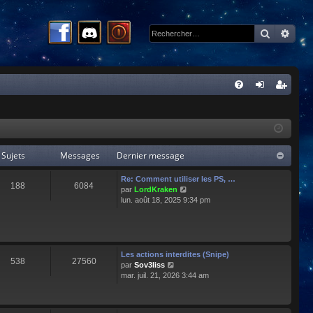
Recherc
Rech
R
FA
on
ns
Q
ne
cri
xi
pti
Sujets
Messages
Dernier message
on
on
Re: Comment utiliser les PS, …
188
6084
C
par
LordKraken
o
lun. août 18, 2025 9:34 pm
n
s
u
l
t
Les actions interdites (Snipe)
538
27560
e
C
par
Sov3liss
r
o
mar. juil. 21, 2026 3:44 am
l
n
e
s
d
u