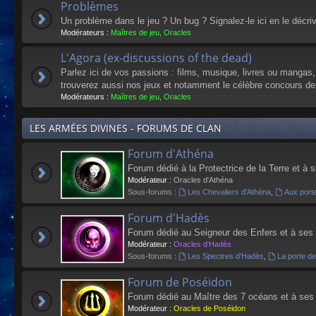
Problèmes
Un problème dans le jeu ? Un bug ? Signalez-le ici en le décri
Modérateurs :
Maîtres de jeu
,
Oracles
L'Agora (ex-discussions of the dead)
Parlez ici de vos passions : films, musique, livres ou mangas
trouverez aussi nos jeux et notamment le célèbre concours de
Modérateurs :
Maîtres de jeu
,
Oracles
LES ARMÉES DIVINES - FORUMS DE CLAN
Forum d'Athéna
Forum dédié à la Protectrice de la Terre et à 
Modérateur :
Oracles d'Athéna
Sous-forums :
Les Chevaliers d'Athéna
,
Aux port
Forum d'Hadès
Forum dédié au Seigneur des Enfers et à ses
Modérateur :
Oracles d'Hadès
Sous-forums :
Les Spectres d'Hadès
,
La porte d
Forum de Poséidon
Forum dédié au Maître des 7 océans et à ses
Modérateur :
Oracles de Poséidon