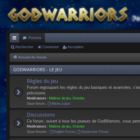
Forums
ac
Rechercher
Connexion
Inscription
co
Accueil du forum
ur
GODWARRIORS - LE JEU
ci
Règles du jeu
s
Forum regroupant les règles du jeu basiques et avancées, c'est 
précisions.
Modérateurs :
Maîtres de jeu
,
Oracles
Sous-forum :
Mises à jour
Discussions
Ce forum, ouvert à tous les joueurs de GodWarriors, vous perm
Modérateurs :
Maîtres de jeu
,
Oracles
Sous-forums :
English Forum
,
Deutsches Forum