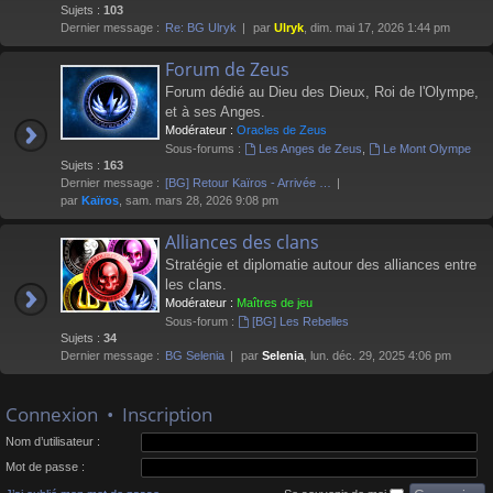
Sujets :
103
Dernier message :
Re: BG Ulryk
par
Ulryk
, dim. mai 17, 2026 1:44 pm
Forum de Zeus
Forum dédié au Dieu des Dieux, Roi de l'Olympe,
et à ses Anges.
Modérateur :
Oracles de Zeus
Sous-forums :
Les Anges de Zeus
,
Le Mont Olympe
Sujets :
163
Dernier message :
[BG] Retour Kaïros - Arrivée …
par
Kaïros
, sam. mars 28, 2026 9:08 pm
Alliances des clans
Stratégie et diplomatie autour des alliances entre
les clans.
Modérateur :
Maîtres de jeu
Sous-forum :
[BG] Les Rebelles
Sujets :
34
Dernier message :
BG Selenia
par
Selenia
, lun. déc. 29, 2025 4:06 pm
Connexion
•
Inscription
Nom d’utilisateur :
Mot de passe :