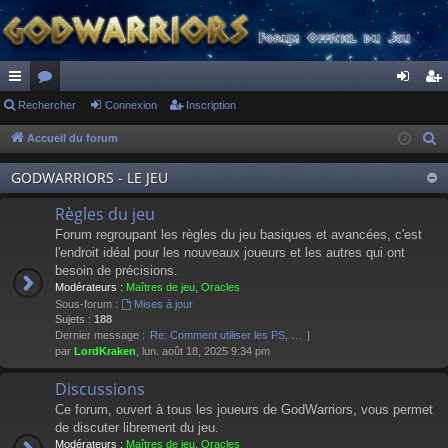
ac
Rechercher
or
Connexion
Inscription
on
ns
co
u
ne
cri
Accueil du forum
R
e
ur
m
xi
pti
GODWARRIORS - LE JEU
c
ci
s
on
on
h
Règles du jeu
s
e
Forum regroupant les règles du jeu basiques et avancées, c'est
r
l'endroit idéal pour les nouveaux joueurs et les autres qui ont
besoin de précisions.
c
Modérateurs :
Maîtres de jeu
,
Oracles
h
Sous-forum :
Mises à jour
e
Sujets :
188
Dernier message :
Re: Comment utiliser les PS, …
r
par
LordKraken
, lun. août 18, 2025 9:34 pm
Discussions
Ce forum, ouvert à tous les joueurs de GodWarriors, vous permet
de discuter librement du jeu.
Modérateurs :
Maîtres de jeu
,
Oracles