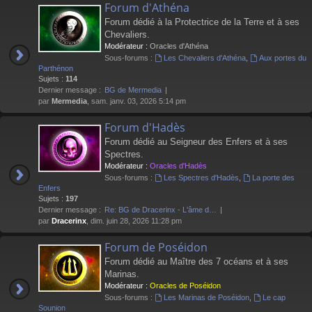
Forum d'Athéna
Forum dédié à la Protectrice de la Terre et à ses
Chevaliers.
Modérateur :
Oracles d'Athéna
Sous-forums :
Les Chevaliers d'Athéna
,
Aux portes du
Parthénon
Sujets :
114
Dernier message :
BG de Mermedia
par
Mermedia
, sam. janv. 03, 2026 5:14 pm
Forum d'Hadès
Forum dédié au Seigneur des Enfers et à ses
Spectres.
Modérateur :
Oracles d'Hadès
Sous-forums :
Les Spectres d'Hadès
,
La porte des
Enfers
Sujets :
197
Dernier message :
Re: BG de Dracerinx - L'âme d…
par
Dracerinx
, dim. juin 28, 2026 11:28 pm
Forum de Poséidon
Forum dédié au Maître des 7 océans et à ses
Marinas.
Modérateur :
Oracles de Poséidon
Sous-forums :
Les Marinas de Poséidon
,
Le cap
Sounion