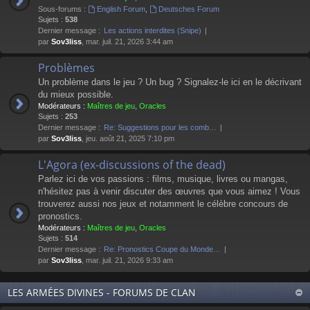
Sous-forums :
English Forum
,
Deutsches Forum
Sujets :
538
Dernier message :
Les actions interdites (Snipe)
par
Sov3liss
, mar. juil. 21, 2026 3:44 am
Problèmes
Un problème dans le jeu ? Un bug ? Signalez-le ici en le décrivant
du mieux possible.
Modérateurs :
Maîtres de jeu
,
Oracles
Sujets :
253
Dernier message :
Re: Suggestions pour les comb…
par
Sov3liss
, jeu. août 21, 2025 7:10 pm
L'Agora (ex-discussions of the dead)
Parlez ici de vos passions : films, musique, livres ou mangas,
n'hésitez pas à venir discuter des œuvres que vous aimez ! Vous
trouverez aussi nos jeux et notamment le célèbre concours de
pronostics.
Modérateurs :
Maîtres de jeu
,
Oracles
Sujets :
514
Dernier message :
Re: Pronostics Coupe du Monde…
par
Sov3liss
, mar. juil. 21, 2026 9:33 am
LES ARMÉES DIVINES - FORUMS DE CLAN