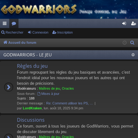
ac
Rechercher
or
Connexion
Inscription
on
ns
co
u
ne
cri
Accueil du forum
R
e
ur
m
xi
pti
GODWARRIORS - LE JEU
c
ci
s
on
on
h
Règles du jeu
s
e
Forum regroupant les règles du jeu basiques et avancées, c'est
r
l'endroit idéal pour les nouveaux joueurs et les autres qui ont
besoin de précisions.
c
Modérateurs :
Maîtres de jeu
,
Oracles
h
Sous-forum :
Mises à jour
e
Sujets :
188
Dernier message :
Re: Comment utiliser les PS, …
r
par
LordKraken
, lun. août 18, 2025 9:34 pm
Discussions
Ce forum, ouvert à tous les joueurs de GodWarriors, vous permet
de discuter librement du jeu.
Modérateurs :
Maîtres de jeu
,
Oracles