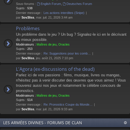
Sous-forums :
English Forum
,
Deutsches Forum
Sujets :
538
Dernier message :
Les actions interdites (Snipe)
par
Sov3liss
, mar. juil. 21, 2026 3:44 am
Problèmes
Un problème dans le jeu ? Un bug ? Signalez-le ici en le décrivant
du mieux possible.
Modérateurs :
Maîtres de jeu
,
Oracles
Sujets :
253
Dernier message :
Re: Suggestions pour les comb…
par
Sov3liss
, jeu. août 21, 2025 7:10 pm
L'Agora (ex-discussions of the dead)
Parlez ici de vos passions : films, musique, livres ou mangas,
n'hésitez pas à venir discuter des œuvres que vous aimez ! Vous
trouverez aussi nos jeux et notamment le célèbre concours de
pronostics.
Modérateurs :
Maîtres de jeu
,
Oracles
Sujets :
514
Dernier message :
Re: Pronostics Coupe du Monde…
par
Sov3liss
, mar. juil. 21, 2026 9:33 am
LES ARMÉES DIVINES - FORUMS DE CLAN