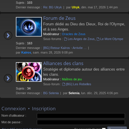
Sujets :
103
Dernier message :
Re: BG Ulryk
par
Ulryk
, dim. mai 17, 2026 1:44 pm
Forum de Zeus
Forum dédié au Dieu des Dieux, Roi de l'Olympe,
et à ses Anges.
Modérateur :
Oracles de Zeus
Sous-forums :
Les Anges de Zeus
,
Le Mont Olympe
Sujets :
163
Dernier message :
[BG] Retour Kaïros - Arrivée …
par
Kaïros
, sam. mars 28, 2026 9:08 pm
Alliances des clans
Stratégie et diplomatie autour des alliances entre
les clans.
Modérateur :
Maîtres de jeu
Sous-forum :
[BG] Les Rebelles
Sujets :
34
Dernier message :
BG Selenia
par
Selenia
, lun. déc. 29, 2025 4:06 pm
Connexion
•
Inscription
Nom d’utilisateur :
Mot de passe :