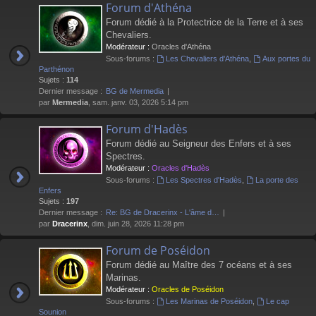
Forum d'Athéna
Forum dédié à la Protectrice de la Terre et à ses
Chevaliers.
Modérateur :
Oracles d'Athéna
Sous-forums :
Les Chevaliers d'Athéna
,
Aux portes du
Parthénon
Sujets :
114
Dernier message :
BG de Mermedia
par
Mermedia
, sam. janv. 03, 2026 5:14 pm
Forum d'Hadès
Forum dédié au Seigneur des Enfers et à ses
Spectres.
Modérateur :
Oracles d'Hadès
Sous-forums :
Les Spectres d'Hadès
,
La porte des
Enfers
Sujets :
197
Dernier message :
Re: BG de Dracerinx - L'âme d…
par
Dracerinx
, dim. juin 28, 2026 11:28 pm
Forum de Poséidon
Forum dédié au Maître des 7 océans et à ses
Marinas.
Modérateur :
Oracles de Poséidon
Sous-forums :
Les Marinas de Poséidon
,
Le cap
Sounion