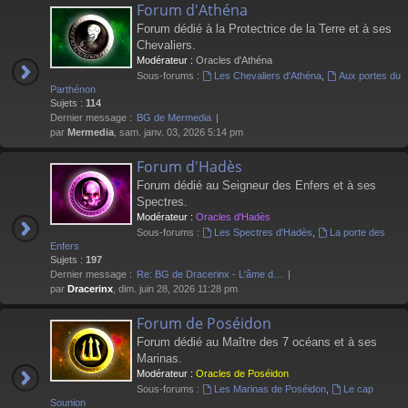
Forum d'Athéna
Forum dédié à la Protectrice de la Terre et à ses
Chevaliers.
Modérateur :
Oracles d'Athéna
Sous-forums :
Les Chevaliers d'Athéna
,
Aux portes du
Parthénon
Sujets :
114
Dernier message :
BG de Mermedia
par
Mermedia
, sam. janv. 03, 2026 5:14 pm
Forum d'Hadès
Forum dédié au Seigneur des Enfers et à ses
Spectres.
Modérateur :
Oracles d'Hadès
Sous-forums :
Les Spectres d'Hadès
,
La porte des
Enfers
Sujets :
197
Dernier message :
Re: BG de Dracerinx - L'âme d…
par
Dracerinx
, dim. juin 28, 2026 11:28 pm
Forum de Poséidon
Forum dédié au Maître des 7 océans et à ses
Marinas.
Modérateur :
Oracles de Poséidon
Sous-forums :
Les Marinas de Poséidon
,
Le cap
Sounion