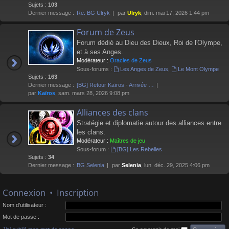
Sujets :
103
Dernier message :
Re: BG Ulryk
par
Ulryk
, dim. mai 17, 2026 1:44 pm
Forum de Zeus
Forum dédié au Dieu des Dieux, Roi de l'Olympe,
et à ses Anges.
Modérateur :
Oracles de Zeus
Sous-forums :
Les Anges de Zeus
,
Le Mont Olympe
Sujets :
163
Dernier message :
[BG] Retour Kaïros - Arrivée …
par
Kaïros
, sam. mars 28, 2026 9:08 pm
Alliances des clans
Stratégie et diplomatie autour des alliances entre
les clans.
Modérateur :
Maîtres de jeu
Sous-forum :
[BG] Les Rebelles
Sujets :
34
Dernier message :
BG Selenia
par
Selenia
, lun. déc. 29, 2025 4:06 pm
Connexion
•
Inscription
Nom d’utilisateur :
Mot de passe :