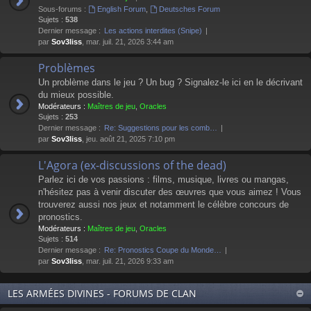
Sous-forums :
English Forum
,
Deutsches Forum
Sujets :
538
Dernier message :
Les actions interdites (Snipe)
par
Sov3liss
, mar. juil. 21, 2026 3:44 am
Problèmes
Un problème dans le jeu ? Un bug ? Signalez-le ici en le décrivant
du mieux possible.
Modérateurs :
Maîtres de jeu
,
Oracles
Sujets :
253
Dernier message :
Re: Suggestions pour les comb…
par
Sov3liss
, jeu. août 21, 2025 7:10 pm
L'Agora (ex-discussions of the dead)
Parlez ici de vos passions : films, musique, livres ou mangas,
n'hésitez pas à venir discuter des œuvres que vous aimez ! Vous
trouverez aussi nos jeux et notamment le célèbre concours de
pronostics.
Modérateurs :
Maîtres de jeu
,
Oracles
Sujets :
514
Dernier message :
Re: Pronostics Coupe du Monde…
par
Sov3liss
, mar. juil. 21, 2026 9:33 am
LES ARMÉES DIVINES - FORUMS DE CLAN