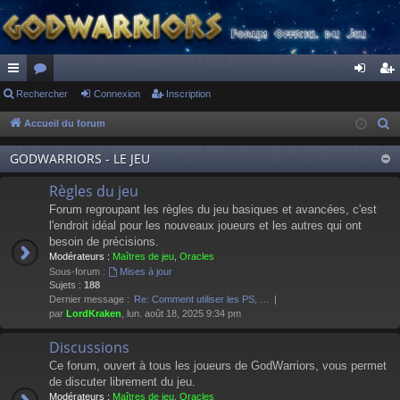
ac
Rechercher
or
Connexion
Inscription
on
ns
co
u
ne
cri
Accueil du forum
R
e
ur
m
xi
pti
GODWARRIORS - LE JEU
c
ci
s
on
on
h
Règles du jeu
s
e
Forum regroupant les règles du jeu basiques et avancées, c'est
r
l'endroit idéal pour les nouveaux joueurs et les autres qui ont
besoin de précisions.
c
Modérateurs :
Maîtres de jeu
,
Oracles
h
Sous-forum :
Mises à jour
e
Sujets :
188
Dernier message :
Re: Comment utiliser les PS, …
r
par
LordKraken
, lun. août 18, 2025 9:34 pm
Discussions
Ce forum, ouvert à tous les joueurs de GodWarriors, vous permet
de discuter librement du jeu.
Modérateurs :
Maîtres de jeu
,
Oracles