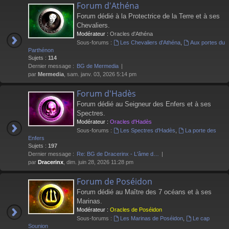
Forum d'Athéna
Forum dédié à la Protectrice de la Terre et à ses
Chevaliers.
Modérateur :
Oracles d'Athéna
Sous-forums :
Les Chevaliers d'Athéna
,
Aux portes du
Parthénon
Sujets :
114
Dernier message :
BG de Mermedia
par
Mermedia
, sam. janv. 03, 2026 5:14 pm
Forum d'Hadès
Forum dédié au Seigneur des Enfers et à ses
Spectres.
Modérateur :
Oracles d'Hadès
Sous-forums :
Les Spectres d'Hadès
,
La porte des
Enfers
Sujets :
197
Dernier message :
Re: BG de Dracerinx - L'âme d…
par
Dracerinx
, dim. juin 28, 2026 11:28 pm
Forum de Poséidon
Forum dédié au Maître des 7 océans et à ses
Marinas.
Modérateur :
Oracles de Poséidon
Sous-forums :
Les Marinas de Poséidon
,
Le cap
Sounion