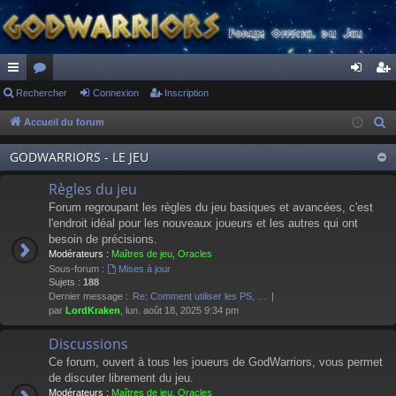
ac
Rechercher
or
Connexion
Inscription
on
ns
co
u
ne
cri
Accueil du forum
R
e
ur
m
xi
pti
GODWARRIORS - LE JEU
c
ci
s
on
on
h
Règles du jeu
s
e
Forum regroupant les règles du jeu basiques et avancées, c'est
r
l'endroit idéal pour les nouveaux joueurs et les autres qui ont
besoin de précisions.
c
Modérateurs :
Maîtres de jeu
,
Oracles
h
Sous-forum :
Mises à jour
e
Sujets :
188
Dernier message :
Re: Comment utiliser les PS, …
r
par
LordKraken
, lun. août 18, 2025 9:34 pm
Discussions
Ce forum, ouvert à tous les joueurs de GodWarriors, vous permet
de discuter librement du jeu.
Modérateurs :
Maîtres de jeu
,
Oracles