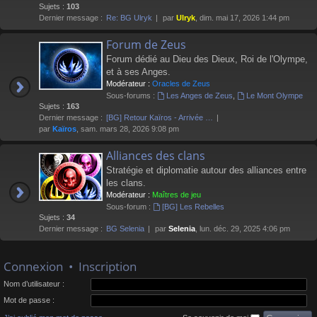
Sujets :
103
Dernier message :
Re: BG Ulryk
par
Ulryk
, dim. mai 17, 2026 1:44 pm
Forum de Zeus
Forum dédié au Dieu des Dieux, Roi de l'Olympe,
et à ses Anges.
Modérateur :
Oracles de Zeus
Sous-forums :
Les Anges de Zeus
,
Le Mont Olympe
Sujets :
163
Dernier message :
[BG] Retour Kaïros - Arrivée …
par
Kaïros
, sam. mars 28, 2026 9:08 pm
Alliances des clans
Stratégie et diplomatie autour des alliances entre
les clans.
Modérateur :
Maîtres de jeu
Sous-forum :
[BG] Les Rebelles
Sujets :
34
Dernier message :
BG Selenia
par
Selenia
, lun. déc. 29, 2025 4:06 pm
Connexion
•
Inscription
Nom d’utilisateur :
Mot de passe :