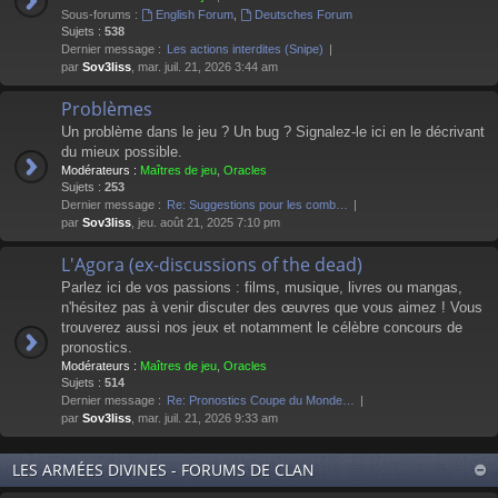
Sous-forums :
English Forum
,
Deutsches Forum
Sujets :
538
Dernier message :
Les actions interdites (Snipe)
par
Sov3liss
, mar. juil. 21, 2026 3:44 am
Problèmes
Un problème dans le jeu ? Un bug ? Signalez-le ici en le décrivant
du mieux possible.
Modérateurs :
Maîtres de jeu
,
Oracles
Sujets :
253
Dernier message :
Re: Suggestions pour les comb…
par
Sov3liss
, jeu. août 21, 2025 7:10 pm
L'Agora (ex-discussions of the dead)
Parlez ici de vos passions : films, musique, livres ou mangas,
n'hésitez pas à venir discuter des œuvres que vous aimez ! Vous
trouverez aussi nos jeux et notamment le célèbre concours de
pronostics.
Modérateurs :
Maîtres de jeu
,
Oracles
Sujets :
514
Dernier message :
Re: Pronostics Coupe du Monde…
par
Sov3liss
, mar. juil. 21, 2026 9:33 am
LES ARMÉES DIVINES - FORUMS DE CLAN