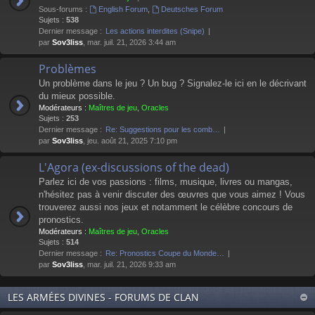
Sous-forums :
English Forum
,
Deutsches Forum
Sujets :
538
Dernier message :
Les actions interdites (Snipe)
par
Sov3liss
, mar. juil. 21, 2026 3:44 am
Problèmes
Un problème dans le jeu ? Un bug ? Signalez-le ici en le décrivant
du mieux possible.
Modérateurs :
Maîtres de jeu
,
Oracles
Sujets :
253
Dernier message :
Re: Suggestions pour les comb…
par
Sov3liss
, jeu. août 21, 2025 7:10 pm
L'Agora (ex-discussions of the dead)
Parlez ici de vos passions : films, musique, livres ou mangas,
n'hésitez pas à venir discuter des œuvres que vous aimez ! Vous
trouverez aussi nos jeux et notamment le célèbre concours de
pronostics.
Modérateurs :
Maîtres de jeu
,
Oracles
Sujets :
514
Dernier message :
Re: Pronostics Coupe du Monde…
par
Sov3liss
, mar. juil. 21, 2026 9:33 am
LES ARMÉES DIVINES - FORUMS DE CLAN