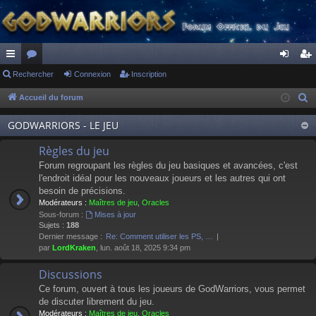
ac
Rechercher
or
Connexion
Inscription
on
ns
co
u
ne
cri
Accueil du forum
R
e
ur
m
xi
pti
GODWARRIORS - LE JEU
c
ci
s
on
on
h
Règles du jeu
s
e
Forum regroupant les règles du jeu basiques et avancées, c'est
r
l'endroit idéal pour les nouveaux joueurs et les autres qui ont
besoin de précisions.
c
Modérateurs :
Maîtres de jeu
,
Oracles
h
Sous-forum :
Mises à jour
e
Sujets :
188
Dernier message :
Re: Comment utiliser les PS, …
r
par
LordKraken
, lun. août 18, 2025 9:34 pm
Discussions
Ce forum, ouvert à tous les joueurs de GodWarriors, vous permet
de discuter librement du jeu.
Modérateurs :
Maîtres de jeu
,
Oracles