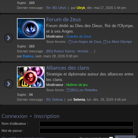
Sujets :
103
Dernier message :
Re: BG Ulryk
par
Ulryk
, dim. mai 17, 2026 1:44 pm
Forum de Zeus
Forum dédié au Dieu des Dieux, Roi de l'Olympe,
et à ses Anges.
Modérateur :
Oracles de Zeus
Sous-forums :
Les Anges de Zeus
,
Le Mont Olympe
Sujets :
163
Dernier message :
[BG] Retour Kaïros - Arrivée …
par
Kaïros
, sam. mars 28, 2026 9:08 pm
Alliances des clans
Stratégie et diplomatie autour des alliances entre
les clans.
Modérateur :
Maîtres de jeu
Sous-forum :
[BG] Les Rebelles
Sujets :
34
Dernier message :
BG Selenia
par
Selenia
, lun. déc. 29, 2025 4:06 pm
Connexion
•
Inscription
Nom d’utilisateur :
Mot de passe :