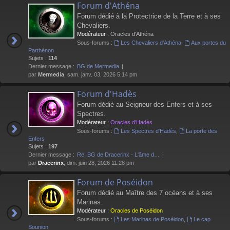
Forum d'Athéna
Forum dédié à la Protectrice de la Terre et à ses
Chevaliers.
Modérateur :
Oracles d'Athéna
Sous-forums :
Les Chevaliers d'Athéna
,
Aux portes du
Parthénon
Sujets :
114
Dernier message :
BG de Mermedia
par
Mermedia
, sam. janv. 03, 2026 5:14 pm
Forum d'Hadès
Forum dédié au Seigneur des Enfers et à ses
Spectres.
Modérateur :
Oracles d'Hadès
Sous-forums :
Les Spectres d'Hadès
,
La porte des
Enfers
Sujets :
197
Dernier message :
Re: BG de Dracerinx - L'âme d…
par
Dracerinx
, dim. juin 28, 2026 11:28 pm
Forum de Poséidon
Forum dédié au Maître des 7 océans et à ses
Marinas.
Modérateur :
Oracles de Poséidon
Sous-forums :
Les Marinas de Poséidon
,
Le cap
Sounion