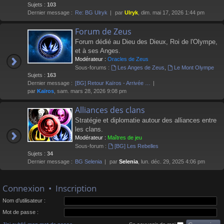
Sujets :
103
Dernier message :
Re: BG Ulryk
par
Ulryk
, dim. mai 17, 2026 1:44 pm
Forum de Zeus
Forum dédié au Dieu des Dieux, Roi de l'Olympe,
et à ses Anges.
Modérateur :
Oracles de Zeus
Sous-forums :
Les Anges de Zeus
,
Le Mont Olympe
Sujets :
163
Dernier message :
[BG] Retour Kaïros - Arrivée …
par
Kaïros
, sam. mars 28, 2026 9:08 pm
Alliances des clans
Stratégie et diplomatie autour des alliances entre
les clans.
Modérateur :
Maîtres de jeu
Sous-forum :
[BG] Les Rebelles
Sujets :
34
Dernier message :
BG Selenia
par
Selenia
, lun. déc. 29, 2025 4:06 pm
Connexion
•
Inscription
Nom d’utilisateur :
Mot de passe :