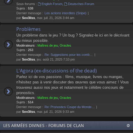
Sous-forums :
English Forum
,
Deutsches Forum
Sujets :
538
Dernier message :
Les actions interdites (Snipe)
par
Sov3liss
, mar. juil. 21, 2026 3:44 am
Problèmes
Un problème dans le jeu ? Un bug ? Signalez-le ici en le décrivant
du mieux possible.
Modérateurs :
Maîtres de jeu
,
Oracles
Sujets :
253
Dernier message :
Re: Suggestions pour les comb…
par
Sov3liss
, jeu. août 21, 2025 7:10 pm
L'Agora (ex-discussions of the dead)
Parlez ici de vos passions : films, musique, livres ou mangas,
n'hésitez pas à venir discuter des œuvres que vous aimez ! Vous
trouverez aussi nos jeux et notamment le célèbre concours de
pronostics.
Modérateurs :
Maîtres de jeu
,
Oracles
Sujets :
514
Dernier message :
Re: Pronostics Coupe du Monde…
par
Sov3liss
, mar. juil. 21, 2026 9:33 am
LES ARMÉES DIVINES - FORUMS DE CLAN