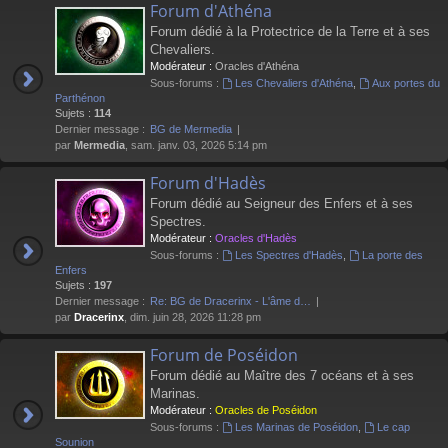
Forum d'Athéna
Forum dédié à la Protectrice de la Terre et à ses
Chevaliers.
Modérateur :
Oracles d'Athéna
Sous-forums :
Les Chevaliers d'Athéna
,
Aux portes du
Parthénon
Sujets :
114
Dernier message :
BG de Mermedia
par
Mermedia
, sam. janv. 03, 2026 5:14 pm
Forum d'Hadès
Forum dédié au Seigneur des Enfers et à ses
Spectres.
Modérateur :
Oracles d'Hadès
Sous-forums :
Les Spectres d'Hadès
,
La porte des
Enfers
Sujets :
197
Dernier message :
Re: BG de Dracerinx - L'âme d…
par
Dracerinx
, dim. juin 28, 2026 11:28 pm
Forum de Poséidon
Forum dédié au Maître des 7 océans et à ses
Marinas.
Modérateur :
Oracles de Poséidon
Sous-forums :
Les Marinas de Poséidon
,
Le cap
Sounion