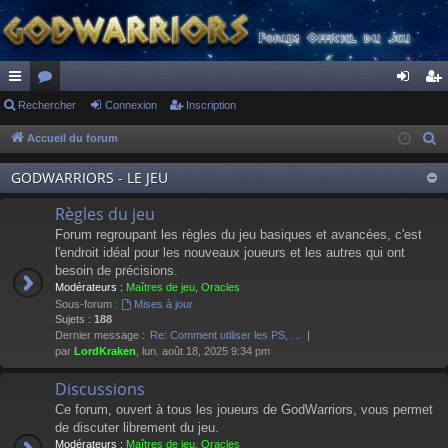
ac
Rechercher
or
Connexion
Inscription
on
ns
co
u
ne
cri
Accueil du forum
R
e
ur
m
xi
pti
GODWARRIORS - LE JEU
c
ci
s
on
on
h
Règles du jeu
s
e
Forum regroupant les règles du jeu basiques et avancées, c'est
r
l'endroit idéal pour les nouveaux joueurs et les autres qui ont
besoin de précisions.
c
Modérateurs :
Maîtres de jeu
,
Oracles
h
Sous-forum :
Mises à jour
e
Sujets :
188
Dernier message :
Re: Comment utiliser les PS, …
r
par
LordKraken
, lun. août 18, 2025 9:34 pm
Discussions
Ce forum, ouvert à tous les joueurs de GodWarriors, vous permet
de discuter librement du jeu.
Modérateurs :
Maîtres de jeu
,
Oracles