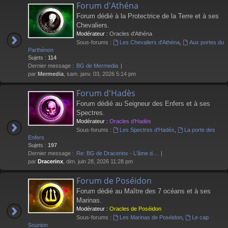
Forum d'Athéna
Forum dédié à la Protectrice de la Terre et à ses
Chevaliers.
Modérateur :
Oracles d'Athéna
Sous-forums :
Les Chevaliers d'Athéna
,
Aux portes du
Parthénon
Sujets :
114
Dernier message :
BG de Mermedia
par
Mermedia
, sam. janv. 03, 2026 5:14 pm
Forum d'Hadès
Forum dédié au Seigneur des Enfers et à ses
Spectres.
Modérateur :
Oracles d'Hadès
Sous-forums :
Les Spectres d'Hadès
,
La porte des
Enfers
Sujets :
197
Dernier message :
Re: BG de Dracerinx - L'âme d…
par
Dracerinx
, dim. juin 28, 2026 11:28 pm
Forum de Poséidon
Forum dédié au Maître des 7 océans et à ses
Marinas.
Modérateur :
Oracles de Poséidon
Sous-forums :
Les Marinas de Poséidon
,
Le cap
Sounion