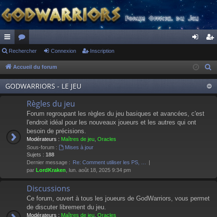
ac
Rechercher
or
Connexion
Inscription
on
ns
co
u
ne
cri
Accueil du forum
R
e
ur
m
xi
pti
GODWARRIORS - LE JEU
c
ci
s
on
on
h
Règles du jeu
s
e
Forum regroupant les règles du jeu basiques et avancées, c'est
r
l'endroit idéal pour les nouveaux joueurs et les autres qui ont
besoin de précisions.
c
Modérateurs :
Maîtres de jeu
,
Oracles
h
Sous-forum :
Mises à jour
e
Sujets :
188
Dernier message :
Re: Comment utiliser les PS, …
r
par
LordKraken
, lun. août 18, 2025 9:34 pm
Discussions
Ce forum, ouvert à tous les joueurs de GodWarriors, vous permet
de discuter librement du jeu.
Modérateurs :
Maîtres de jeu
,
Oracles