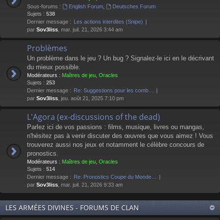
Sous-forums :
English Forum
,
Deutsches Forum
Sujets :
538
Dernier message :
Les actions interdites (Snipe)
par
Sov3liss
, mar. juil. 21, 2026 3:44 am
Problèmes
Un problème dans le jeu ? Un bug ? Signalez-le ici en le décrivant
du mieux possible.
Modérateurs :
Maîtres de jeu
,
Oracles
Sujets :
253
Dernier message :
Re: Suggestions pour les comb…
par
Sov3liss
, jeu. août 21, 2025 7:10 pm
L'Agora (ex-discussions of the dead)
Parlez ici de vos passions : films, musique, livres ou mangas,
n'hésitez pas à venir discuter des œuvres que vous aimez ! Vous
trouverez aussi nos jeux et notamment le célèbre concours de
pronostics.
Modérateurs :
Maîtres de jeu
,
Oracles
Sujets :
514
Dernier message :
Re: Pronostics Coupe du Monde…
par
Sov3liss
, mar. juil. 21, 2026 9:33 am
LES ARMÉES DIVINES - FORUMS DE CLAN