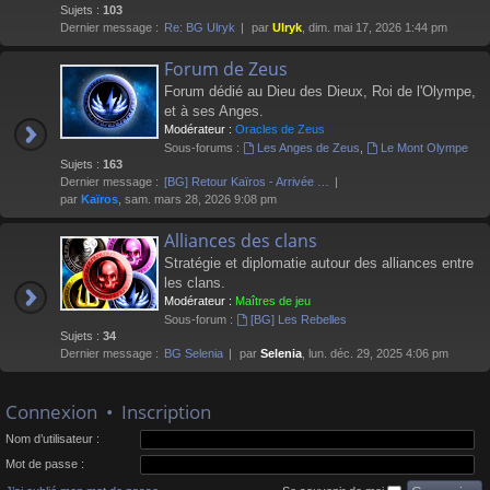
Sujets :
103
Dernier message :
Re: BG Ulryk
par
Ulryk
, dim. mai 17, 2026 1:44 pm
Forum de Zeus
Forum dédié au Dieu des Dieux, Roi de l'Olympe,
et à ses Anges.
Modérateur :
Oracles de Zeus
Sous-forums :
Les Anges de Zeus
,
Le Mont Olympe
Sujets :
163
Dernier message :
[BG] Retour Kaïros - Arrivée …
par
Kaïros
, sam. mars 28, 2026 9:08 pm
Alliances des clans
Stratégie et diplomatie autour des alliances entre
les clans.
Modérateur :
Maîtres de jeu
Sous-forum :
[BG] Les Rebelles
Sujets :
34
Dernier message :
BG Selenia
par
Selenia
, lun. déc. 29, 2025 4:06 pm
Connexion
•
Inscription
Nom d’utilisateur :
Mot de passe :