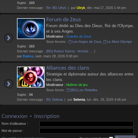
Sujets :
103
Dernier message :
Re: BG Ulryk
par
Ulryk
, dim. mai 17, 2026 1:44 pm
Forum de Zeus
Forum dédié au Dieu des Dieux, Roi de l'Olympe,
et à ses Anges.
Modérateur :
Oracles de Zeus
Sous-forums :
Les Anges de Zeus
,
Le Mont Olympe
Sujets :
163
Dernier message :
[BG] Retour Kaïros - Arrivée …
par
Kaïros
, sam. mars 28, 2026 9:08 pm
Alliances des clans
Stratégie et diplomatie autour des alliances entre
les clans.
Modérateur :
Maîtres de jeu
Sous-forum :
[BG] Les Rebelles
Sujets :
34
Dernier message :
BG Selenia
par
Selenia
, lun. déc. 29, 2025 4:06 pm
Connexion
•
Inscription
Nom d’utilisateur :
Mot de passe :