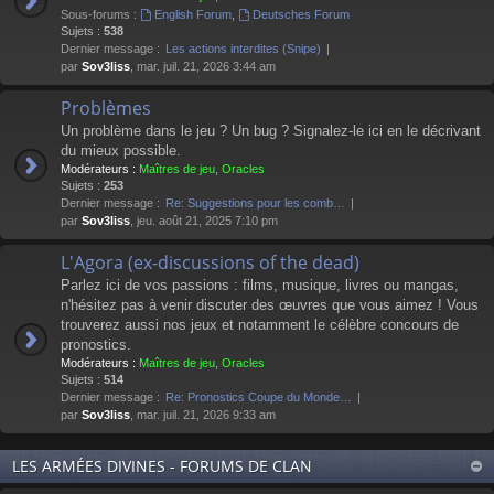
Sous-forums :
English Forum
,
Deutsches Forum
Sujets :
538
Dernier message :
Les actions interdites (Snipe)
par
Sov3liss
, mar. juil. 21, 2026 3:44 am
Problèmes
Un problème dans le jeu ? Un bug ? Signalez-le ici en le décrivant
du mieux possible.
Modérateurs :
Maîtres de jeu
,
Oracles
Sujets :
253
Dernier message :
Re: Suggestions pour les comb…
par
Sov3liss
, jeu. août 21, 2025 7:10 pm
L'Agora (ex-discussions of the dead)
Parlez ici de vos passions : films, musique, livres ou mangas,
n'hésitez pas à venir discuter des œuvres que vous aimez ! Vous
trouverez aussi nos jeux et notamment le célèbre concours de
pronostics.
Modérateurs :
Maîtres de jeu
,
Oracles
Sujets :
514
Dernier message :
Re: Pronostics Coupe du Monde…
par
Sov3liss
, mar. juil. 21, 2026 9:33 am
LES ARMÉES DIVINES - FORUMS DE CLAN