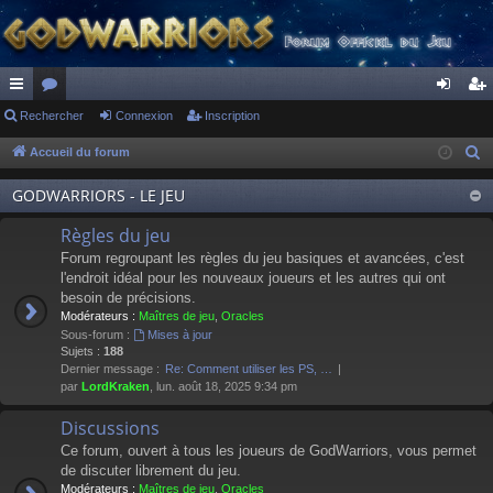
ac
Rechercher
or
Connexion
Inscription
on
ns
co
u
ne
cri
Accueil du forum
R
e
ur
m
xi
pti
GODWARRIORS - LE JEU
c
ci
s
on
on
h
Règles du jeu
s
e
Forum regroupant les règles du jeu basiques et avancées, c'est
r
l'endroit idéal pour les nouveaux joueurs et les autres qui ont
besoin de précisions.
c
Modérateurs :
Maîtres de jeu
,
Oracles
h
Sous-forum :
Mises à jour
e
Sujets :
188
Dernier message :
Re: Comment utiliser les PS, …
r
par
LordKraken
, lun. août 18, 2025 9:34 pm
Discussions
Ce forum, ouvert à tous les joueurs de GodWarriors, vous permet
de discuter librement du jeu.
Modérateurs :
Maîtres de jeu
,
Oracles