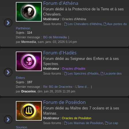
Forum d'Athéna
Forum dédié à la Protectrice de la Terre et à ses
Chevaliers.
Modérateur :
Oracles d'Athéna
Sous-forums :
Les Chevaliers d'Athéna
,
Aux portes du
Parthénon
Sujets :
114
Dernier message :
BG de Mermedia
par
Mermedia
, sam. janv. 03, 2026 5:14 pm
Forum d'Hadès
Forum dédié au Seigneur des Enfers et à ses
Spectres.
Modérateur :
Oracles d'Hadès
Sous-forums :
Les Spectres d'Hadès
,
La porte des
Enfers
Sujets :
197
Dernier message :
Re: BG de Dracerinx - L'âme d…
par
Dracerinx
, dim. juin 28, 2026 11:28 pm
Forum de Poséidon
Forum dédié au Maître des 7 océans et à ses
Marinas.
Modérateur :
Oracles de Poséidon
Sous-forums :
Les Marinas de Poséidon
,
Le cap
Sounion