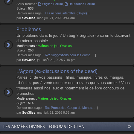
Sous-forums :
English Forum
,
Deutsches Forum
Sujets :
538
Dernier message :
Les actions interdites (Snipe)
par
Sov3liss
, mar. juil. 21, 2026 3:44 am
Problèmes
Un problème dans le jeu ? Un bug ? Signalez-le ici en le décrivant
du mieux possible.
Modérateurs :
Maîtres de jeu
,
Oracles
Sujets :
253
Dernier message :
Re: Suggestions pour les comb…
par
Sov3liss
, jeu. août 21, 2025 7:10 pm
L'Agora (ex-discussions of the dead)
Parlez ici de vos passions : films, musique, livres ou mangas,
n'hésitez pas à venir discuter des œuvres que vous aimez ! Vous
trouverez aussi nos jeux et notamment le célèbre concours de
pronostics.
Modérateurs :
Maîtres de jeu
,
Oracles
Sujets :
514
Dernier message :
Re: Pronostics Coupe du Monde…
par
Sov3liss
, mar. juil. 21, 2026 9:33 am
LES ARMÉES DIVINES - FORUMS DE CLAN