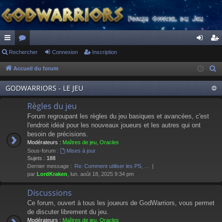
ac
Rechercher
or
Connexion
Inscription
on
ns
co
u
ne
cri
Accueil du forum
R
e
ur
m
xi
pti
GODWARRIORS - LE JEU
c
ci
s
on
on
h
Règles du jeu
s
e
Forum regroupant les règles du jeu basiques et avancées, c'est
r
l'endroit idéal pour les nouveaux joueurs et les autres qui ont
besoin de précisions.
c
Modérateurs :
Maîtres de jeu
,
Oracles
h
Sous-forum :
Mises à jour
e
Sujets :
188
Dernier message :
Re: Comment utiliser les PS, …
r
par
LordKraken
, lun. août 18, 2025 9:34 pm
Discussions
Ce forum, ouvert à tous les joueurs de GodWarriors, vous permet
de discuter librement du jeu.
Modérateurs :
Maîtres de jeu
,
Oracles