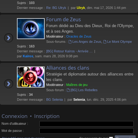
Sujets :
103
Dernier message :
Re: BG Ulryk
par
Ulryk
, dim. mai 17, 2026 1:44 pm
Forum de Zeus
Forum dédié au Dieu des Dieux, Roi de l'Olympe,
et à ses Anges.
Modérateur :
Oracles de Zeus
Sous-forums :
Les Anges de Zeus
,
Le Mont Olympe
Sujets :
163
Dernier message :
[BG] Retour Kaïros - Arrivée …
par
Kaïros
, sam. mars 28, 2026 9:08 pm
Alliances des clans
Stratégie et diplomatie autour des alliances entre
les clans.
Modérateur :
Maîtres de jeu
Sous-forum :
[BG] Les Rebelles
Sujets :
34
Dernier message :
BG Selenia
par
Selenia
, lun. déc. 29, 2025 4:06 pm
Connexion
•
Inscription
Nom d’utilisateur :
Mot de passe :