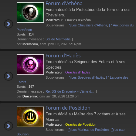
Forum d'Athéna
Forum dédié à la Protectrice de la Terre et à ses
Chevaliers.
Modérateur :
Oracles d'Athéna
Sous-forums :
Les Chevaliers d'Athéna
,
Aux portes du
Parthénon
Sujets :
114
Dernier message :
BG de Mermedia
par
Mermedia
, sam. janv. 03, 2026 5:14 pm
Forum d'Hadès
Forum dédié au Seigneur des Enfers et à ses
Spectres.
Modérateur :
Oracles d'Hadès
Sous-forums :
Les Spectres d'Hadès
,
La porte des
Enfers
Sujets :
197
Dernier message :
Re: BG de Dracerinx - L'âme d…
par
Dracerinx
, dim. juin 28, 2026 11:28 pm
Forum de Poséidon
Forum dédié au Maître des 7 océans et à ses
Marinas.
Modérateur :
Oracles de Poséidon
Sous-forums :
Les Marinas de Poséidon
,
Le cap
Sounion