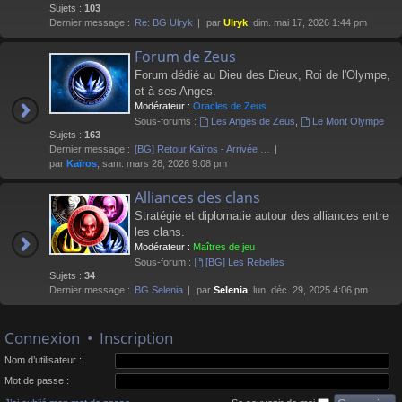
Sujets :
103
Dernier message :
Re: BG Ulryk
par
Ulryk
, dim. mai 17, 2026 1:44 pm
Forum de Zeus
Forum dédié au Dieu des Dieux, Roi de l'Olympe,
et à ses Anges.
Modérateur :
Oracles de Zeus
Sous-forums :
Les Anges de Zeus
,
Le Mont Olympe
Sujets :
163
Dernier message :
[BG] Retour Kaïros - Arrivée …
par
Kaïros
, sam. mars 28, 2026 9:08 pm
Alliances des clans
Stratégie et diplomatie autour des alliances entre
les clans.
Modérateur :
Maîtres de jeu
Sous-forum :
[BG] Les Rebelles
Sujets :
34
Dernier message :
BG Selenia
par
Selenia
, lun. déc. 29, 2025 4:06 pm
Connexion
•
Inscription
Nom d’utilisateur :
Mot de passe :