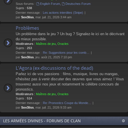
Sous-forums :
English Forum
,
Deutsches Forum
Sujets :
538
Dernier message :
Les actions interdites (Snipe)
par
Sov3liss
, mar. juil. 21, 2026 3:44 am
Problèmes
Un problème dans le jeu ? Un bug ? Signalez-le ici en le décrivant
du mieux possible.
Modérateurs :
Maîtres de jeu
,
Oracles
Sujets :
253
Dernier message :
Re: Suggestions pour les comb…
par
Sov3liss
, jeu. août 21, 2025 7:10 pm
L'Agora (ex-discussions of the dead)
Parlez ici de vos passions : films, musique, livres ou mangas,
n'hésitez pas à venir discuter des œuvres que vous aimez ! Vous
trouverez aussi nos jeux et notamment le célèbre concours de
pronostics.
Modérateurs :
Maîtres de jeu
,
Oracles
Sujets :
514
Dernier message :
Re: Pronostics Coupe du Monde…
par
Sov3liss
, mar. juil. 21, 2026 9:33 am
LES ARMÉES DIVINES - FORUMS DE CLAN