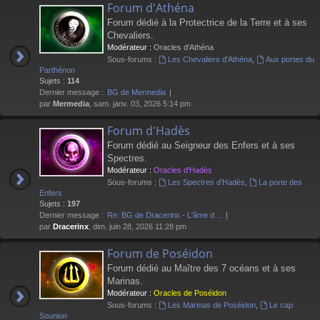
Forum d'Athéna
Forum dédié à la Protectrice de la Terre et à ses
Chevaliers.
Modérateur :
Oracles d'Athéna
Sous-forums :
Les Chevaliers d'Athéna
,
Aux portes du
Parthénon
Sujets :
114
Dernier message :
BG de Mermedia
par
Mermedia
, sam. janv. 03, 2026 5:14 pm
Forum d'Hadès
Forum dédié au Seigneur des Enfers et à ses
Spectres.
Modérateur :
Oracles d'Hadès
Sous-forums :
Les Spectres d'Hadès
,
La porte des
Enfers
Sujets :
197
Dernier message :
Re: BG de Dracerinx - L'âme d…
par
Dracerinx
, dim. juin 28, 2026 11:28 pm
Forum de Poséidon
Forum dédié au Maître des 7 océans et à ses
Marinas.
Modérateur :
Oracles de Poséidon
Sous-forums :
Les Marinas de Poséidon
,
Le cap
Sounion