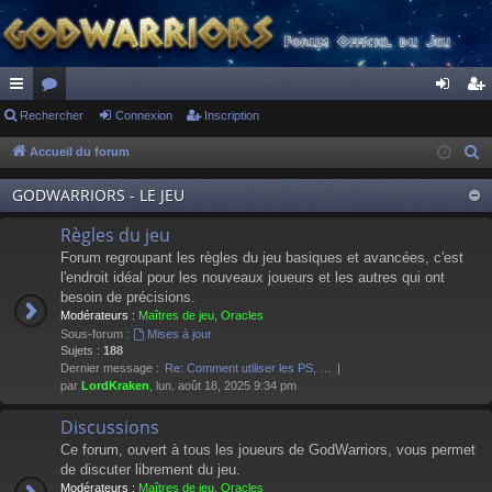
ac
Rechercher
or
Connexion
Inscription
on
ns
co
u
ne
cri
Accueil du forum
R
e
ur
m
xi
pti
GODWARRIORS - LE JEU
c
ci
s
on
on
h
Règles du jeu
s
e
Forum regroupant les règles du jeu basiques et avancées, c'est
r
l'endroit idéal pour les nouveaux joueurs et les autres qui ont
besoin de précisions.
c
Modérateurs :
Maîtres de jeu
,
Oracles
h
Sous-forum :
Mises à jour
e
Sujets :
188
Dernier message :
Re: Comment utiliser les PS, …
r
par
LordKraken
, lun. août 18, 2025 9:34 pm
Discussions
Ce forum, ouvert à tous les joueurs de GodWarriors, vous permet
de discuter librement du jeu.
Modérateurs :
Maîtres de jeu
,
Oracles