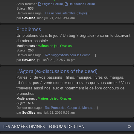
Sous-forums :
English Forum
,
Deutsches Forum
Sujets :
538
Dernier message :
Les actions interdites (Snipe)
par
Sov3liss
, mar. juil. 21, 2026 3:44 am
Problèmes
Un problème dans le jeu ? Un bug ? Signalez-le ici en le décrivant
du mieux possible.
Modérateurs :
Maîtres de jeu
,
Oracles
Sujets :
253
Dernier message :
Re: Suggestions pour les comb…
par
Sov3liss
, jeu. août 21, 2025 7:10 pm
L'Agora (ex-discussions of the dead)
Parlez ici de vos passions : films, musique, livres ou mangas,
n'hésitez pas à venir discuter des œuvres que vous aimez ! Vous
trouverez aussi nos jeux et notamment le célèbre concours de
pronostics.
Modérateurs :
Maîtres de jeu
,
Oracles
Sujets :
514
Dernier message :
Re: Pronostics Coupe du Monde…
par
Sov3liss
, mar. juil. 21, 2026 9:33 am
LES ARMÉES DIVINES - FORUMS DE CLAN