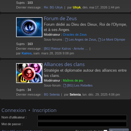
Sujets :
103
Dernier message :
Re: BG Ulryk
par
Ulryk
, dim. mai 17, 2026 1:44 pm
Forum de Zeus
Forum dédié au Dieu des Dieux, Roi de l'Olympe,
et à ses Anges.
Modérateur :
Oracles de Zeus
Sous-forums :
Les Anges de Zeus
,
Le Mont Olympe
Sujets :
163
Dernier message :
[BG] Retour Kaïros - Arrivée …
par
Kaïros
, sam. mars 28, 2026 9:08 pm
Alliances des clans
Stratégie et diplomatie autour des alliances entre
les clans.
Modérateur :
Maîtres de jeu
Sous-forum :
[BG] Les Rebelles
Sujets :
34
Dernier message :
BG Selenia
par
Selenia
, lun. déc. 29, 2025 4:06 pm
Connexion
•
Inscription
Nom d’utilisateur :
Mot de passe :