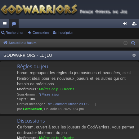
ac
Rechercher
or
Connexion
Inscription
on
ns
co
u
ne
cri
Accueil du forum
R
e
ur
m
xi
pti
GODWARRIORS - LE JEU
c
ci
s
on
on
h
Règles du jeu
s
e
Forum regroupant les règles du jeu basiques et avancées, c'est
r
l'endroit idéal pour les nouveaux joueurs et les autres qui ont
besoin de précisions.
c
Modérateurs :
Maîtres de jeu
,
Oracles
h
Sous-forum :
Mises à jour
e
Sujets :
188
Dernier message :
Re: Comment utiliser les PS, …
r
par
LordKraken
, lun. août 18, 2025 9:34 pm
Discussions
Ce forum, ouvert à tous les joueurs de GodWarriors, vous permet
de discuter librement du jeu.
Modérateurs :
Maîtres de jeu
,
Oracles