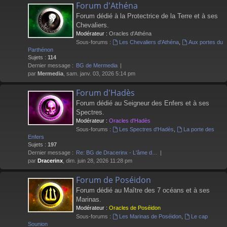
Forum d'Athéna
Forum dédié à la Protectrice de la Terre et à ses
Chevaliers.
Modérateur :
Oracles d'Athéna
Sous-forums :
Les Chevaliers d'Athéna
,
Aux portes du
Parthénon
Sujets :
114
Dernier message :
BG de Mermedia
par
Mermedia
, sam. janv. 03, 2026 5:14 pm
Forum d'Hadès
Forum dédié au Seigneur des Enfers et à ses
Spectres.
Modérateur :
Oracles d'Hadès
Sous-forums :
Les Spectres d'Hadès
,
La porte des
Enfers
Sujets :
197
Dernier message :
Re: BG de Dracerinx - L'âme d…
par
Dracerinx
, dim. juin 28, 2026 11:28 pm
Forum de Poséidon
Forum dédié au Maître des 7 océans et à ses
Marinas.
Modérateur :
Oracles de Poséidon
Sous-forums :
Les Marinas de Poséidon
,
Le cap
Sounion