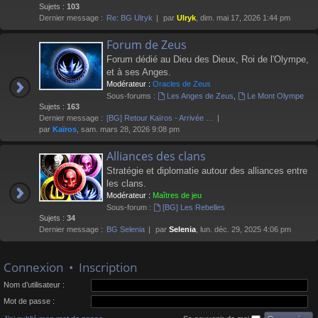
Sujets :
103
Dernier message :
Re: BG Ulryk
par
Ulryk
, dim. mai 17, 2026 1:44 pm
Forum de Zeus
Forum dédié au Dieu des Dieux, Roi de l'Olympe,
et à ses Anges.
Modérateur :
Oracles de Zeus
Sous-forums :
Les Anges de Zeus
,
Le Mont Olympe
Sujets :
163
Dernier message :
[BG] Retour Kaïros - Arrivée …
par
Kaïros
, sam. mars 28, 2026 9:08 pm
Alliances des clans
Stratégie et diplomatie autour des alliances entre
les clans.
Modérateur :
Maîtres de jeu
Sous-forum :
[BG] Les Rebelles
Sujets :
34
Dernier message :
BG Selenia
par
Selenia
, lun. déc. 29, 2025 4:06 pm
Connexion
•
Inscription
Nom d’utilisateur :
Mot de passe :