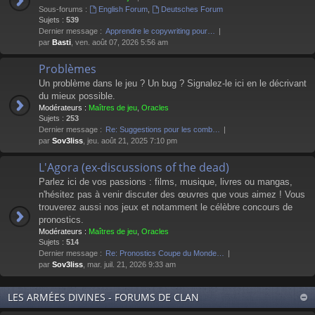
Sous-forums :
English Forum
,
Deutsches Forum
Sujets :
539
Dernier message :
Apprendre le copywriting pour…
par
Basti
, ven. août 07, 2026 5:56 am
Problèmes
Un problème dans le jeu ? Un bug ? Signalez-le ici en le décrivant
du mieux possible.
Modérateurs :
Maîtres de jeu
,
Oracles
Sujets :
253
Dernier message :
Re: Suggestions pour les comb…
par
Sov3liss
, jeu. août 21, 2025 7:10 pm
L'Agora (ex-discussions of the dead)
Parlez ici de vos passions : films, musique, livres ou mangas,
n'hésitez pas à venir discuter des œuvres que vous aimez ! Vous
trouverez aussi nos jeux et notamment le célèbre concours de
pronostics.
Modérateurs :
Maîtres de jeu
,
Oracles
Sujets :
514
Dernier message :
Re: Pronostics Coupe du Monde…
par
Sov3liss
, mar. juil. 21, 2026 9:33 am
LES ARMÉES DIVINES - FORUMS DE CLAN