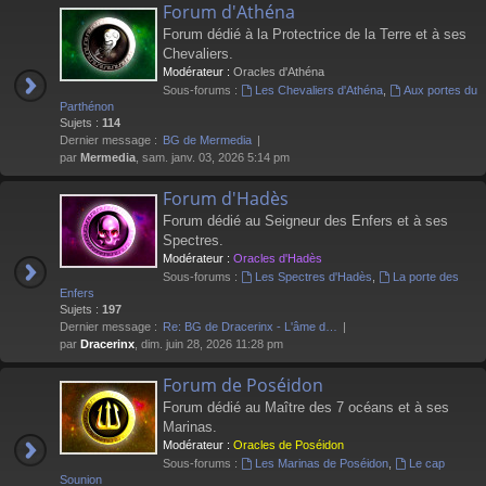
Forum d'Athéna
Forum dédié à la Protectrice de la Terre et à ses
Chevaliers.
Modérateur :
Oracles d'Athéna
Sous-forums :
Les Chevaliers d'Athéna
,
Aux portes du
Parthénon
Sujets :
114
Dernier message :
BG de Mermedia
par
Mermedia
, sam. janv. 03, 2026 5:14 pm
Forum d'Hadès
Forum dédié au Seigneur des Enfers et à ses
Spectres.
Modérateur :
Oracles d'Hadès
Sous-forums :
Les Spectres d'Hadès
,
La porte des
Enfers
Sujets :
197
Dernier message :
Re: BG de Dracerinx - L'âme d…
par
Dracerinx
, dim. juin 28, 2026 11:28 pm
Forum de Poséidon
Forum dédié au Maître des 7 océans et à ses
Marinas.
Modérateur :
Oracles de Poséidon
Sous-forums :
Les Marinas de Poséidon
,
Le cap
Sounion