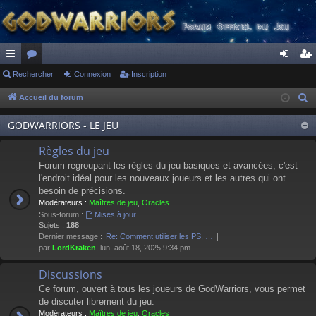
ac
Rechercher
or
Connexion
Inscription
on
ns
co
u
ne
cri
Accueil du forum
R
e
ur
m
xi
pti
GODWARRIORS - LE JEU
c
ci
s
on
on
h
Règles du jeu
s
e
Forum regroupant les règles du jeu basiques et avancées, c'est
r
l'endroit idéal pour les nouveaux joueurs et les autres qui ont
besoin de précisions.
c
Modérateurs :
Maîtres de jeu
,
Oracles
h
Sous-forum :
Mises à jour
e
Sujets :
188
Dernier message :
Re: Comment utiliser les PS, …
r
par
LordKraken
, lun. août 18, 2025 9:34 pm
Discussions
Ce forum, ouvert à tous les joueurs de GodWarriors, vous permet
de discuter librement du jeu.
Modérateurs :
Maîtres de jeu
,
Oracles