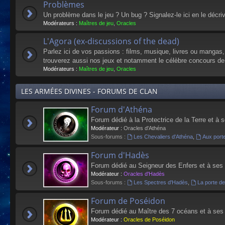
Problèmes
Un problème dans le jeu ? Un bug ? Signalez-le ici en le décri
Modérateurs :
Maîtres de jeu
,
Oracles
L'Agora (ex-discussions of the dead)
Parlez ici de vos passions : films, musique, livres ou mangas
trouverez aussi nos jeux et notamment le célèbre concours de
Modérateurs :
Maîtres de jeu
,
Oracles
LES ARMÉES DIVINES - FORUMS DE CLAN
Forum d'Athéna
Forum dédié à la Protectrice de la Terre et à 
Modérateur :
Oracles d'Athéna
Sous-forums :
Les Chevaliers d'Athéna
,
Aux port
Forum d'Hadès
Forum dédié au Seigneur des Enfers et à ses
Modérateur :
Oracles d'Hadès
Sous-forums :
Les Spectres d'Hadès
,
La porte d
Forum de Poséidon
Forum dédié au Maître des 7 océans et à ses
Modérateur :
Oracles de Poséidon