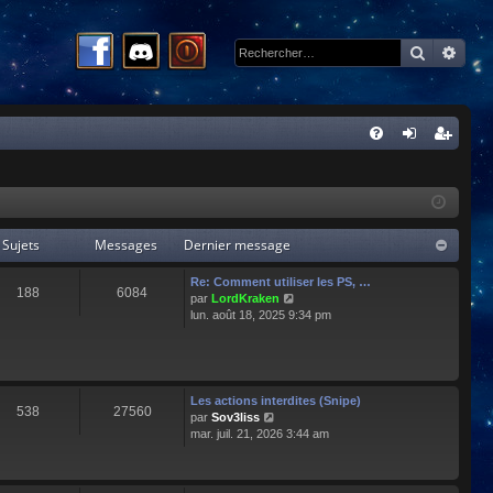
Recherc
Rech
R
FA
on
ns
Q
ne
cri
xi
pti
Sujets
Messages
Dernier message
on
on
Re: Comment utiliser les PS, …
188
6084
C
par
LordKraken
o
lun. août 18, 2025 9:34 pm
n
s
u
l
t
Les actions interdites (Snipe)
538
27560
e
C
par
Sov3liss
r
o
mar. juil. 21, 2026 3:44 am
l
n
e
s
d
u