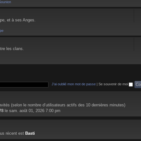
Sounion
pe, et à ses Anges.
pe
tre les clans.
J’ai oublié mon mot de passe
|
Se souvenir de moi
 invités (selon le nombre d’utilisateurs actifs des 10 dernières minutes)
78
le sam. août 01, 2026 7:00 pm
us récent est
Basti