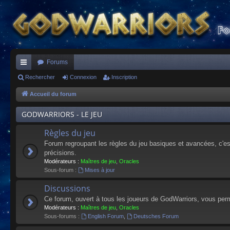
Forums
ac
Rechercher
Connexion
Inscription
co
Accueil du forum
ur
GODWARRIORS - LE JEU
ci
Règles du jeu
s
Forum regroupant les règles du jeu basiques et avancées, c'est 
précisions.
Modérateurs :
Maîtres de jeu
,
Oracles
Sous-forum :
Mises à jour
Discussions
Ce forum, ouvert à tous les joueurs de GodWarriors, vous perm
Modérateurs :
Maîtres de jeu
,
Oracles
Sous-forums :
English Forum
,
Deutsches Forum