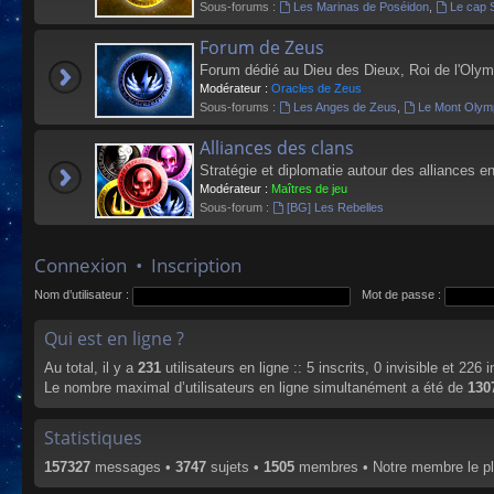
Sous-forums :
Les Marinas de Poséidon
,
Le cap 
Forum de Zeus
Forum dédié au Dieu des Dieux, Roi de l'Olym
Modérateur :
Oracles de Zeus
Sous-forums :
Les Anges de Zeus
,
Le Mont Olym
Alliances des clans
Stratégie et diplomatie autour des alliances en
Modérateur :
Maîtres de jeu
Sous-forum :
[BG] Les Rebelles
Connexion
•
Inscription
Nom d’utilisateur :
Mot de passe :
Qui est en ligne ?
Au total, il y a
231
utilisateurs en ligne :: 5 inscrits, 0 invisible et 226
Le nombre maximal d’utilisateurs en ligne simultanément a été de
130
Statistiques
157327
messages •
3747
sujets •
1505
membres • Notre membre le pl