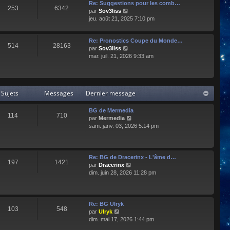
e
l
Re: Suggestions pour les comb…
253
6342
r
t
C
par
Sov3liss
n
e
o
jeu. août 21, 2025 7:10 pm
i
r
n
e
l
s
r
Re: Pronostics Coupe du Monde…
e
u
514
28163
m
C
par
Sov3liss
d
l
e
o
mar. juil. 21, 2026 9:33 am
e
t
s
n
r
e
s
s
n
r
a
u
i
l
g
l
e
e
Sujets
Messages
Dernier message
e
t
r
d
e
m
e
r
BG de Mermedia
e
r
114
710
l
C
par
Mermedia
s
n
e
o
sam. janv. 03, 2026 5:14 pm
s
i
d
n
a
e
e
s
g
r
r
u
e
m
n
l
e
Re: BG de Dracerinx - L'âme d…
197
1421
i
t
s
C
par
Dracerinx
e
e
s
o
dim. juin 28, 2026 11:28 pm
r
r
a
n
m
l
g
s
e
e
e
u
s
d
l
Re: BG Ulryk
103
548
s
e
t
C
par
Ulryk
a
r
e
o
dim. mai 17, 2026 1:44 pm
g
n
r
n