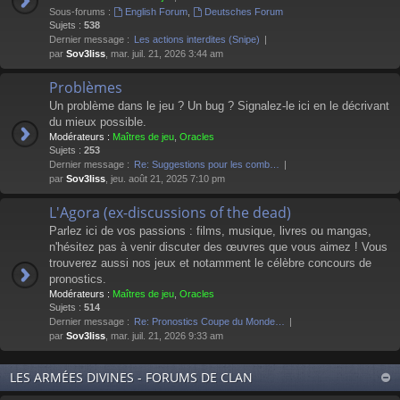
Sous-forums :
English Forum
,
Deutsches Forum
Sujets :
538
Dernier message :
Les actions interdites (Snipe)
par
Sov3liss
, mar. juil. 21, 2026 3:44 am
Problèmes
Un problème dans le jeu ? Un bug ? Signalez-le ici en le décrivant
du mieux possible.
Modérateurs :
Maîtres de jeu
,
Oracles
Sujets :
253
Dernier message :
Re: Suggestions pour les comb…
par
Sov3liss
, jeu. août 21, 2025 7:10 pm
L'Agora (ex-discussions of the dead)
Parlez ici de vos passions : films, musique, livres ou mangas,
n'hésitez pas à venir discuter des œuvres que vous aimez ! Vous
trouverez aussi nos jeux et notamment le célèbre concours de
pronostics.
Modérateurs :
Maîtres de jeu
,
Oracles
Sujets :
514
Dernier message :
Re: Pronostics Coupe du Monde…
par
Sov3liss
, mar. juil. 21, 2026 9:33 am
LES ARMÉES DIVINES - FORUMS DE CLAN