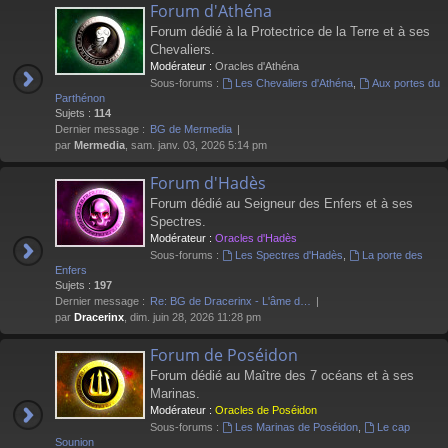
Forum d'Athéna
Forum dédié à la Protectrice de la Terre et à ses
Chevaliers.
Modérateur :
Oracles d'Athéna
Sous-forums :
Les Chevaliers d'Athéna
,
Aux portes du
Parthénon
Sujets :
114
Dernier message :
BG de Mermedia
par
Mermedia
, sam. janv. 03, 2026 5:14 pm
Forum d'Hadès
Forum dédié au Seigneur des Enfers et à ses
Spectres.
Modérateur :
Oracles d'Hadès
Sous-forums :
Les Spectres d'Hadès
,
La porte des
Enfers
Sujets :
197
Dernier message :
Re: BG de Dracerinx - L'âme d…
par
Dracerinx
, dim. juin 28, 2026 11:28 pm
Forum de Poséidon
Forum dédié au Maître des 7 océans et à ses
Marinas.
Modérateur :
Oracles de Poséidon
Sous-forums :
Les Marinas de Poséidon
,
Le cap
Sounion