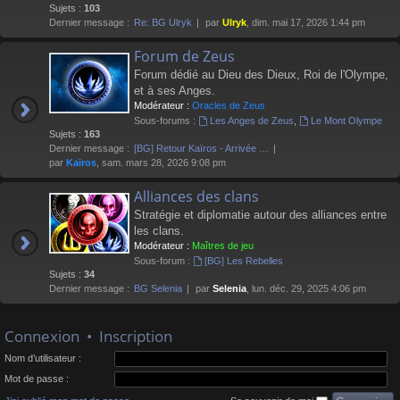
Sujets :
103
Dernier message :
Re: BG Ulryk
par
Ulryk
, dim. mai 17, 2026 1:44 pm
Forum de Zeus
Forum dédié au Dieu des Dieux, Roi de l'Olympe,
et à ses Anges.
Modérateur :
Oracles de Zeus
Sous-forums :
Les Anges de Zeus
,
Le Mont Olympe
Sujets :
163
Dernier message :
[BG] Retour Kaïros - Arrivée …
par
Kaïros
, sam. mars 28, 2026 9:08 pm
Alliances des clans
Stratégie et diplomatie autour des alliances entre
les clans.
Modérateur :
Maîtres de jeu
Sous-forum :
[BG] Les Rebelles
Sujets :
34
Dernier message :
BG Selenia
par
Selenia
, lun. déc. 29, 2025 4:06 pm
Connexion
•
Inscription
Nom d’utilisateur :
Mot de passe :