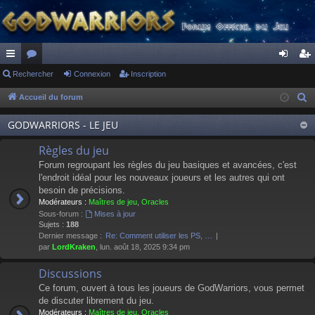
ac
Rechercher
or
Connexion
Inscription
on
ns
co
u
ne
cri
Accueil du forum
R
e
ur
m
xi
pti
GODWARRIORS - LE JEU
c
ci
s
on
on
h
Règles du jeu
s
e
Forum regroupant les règles du jeu basiques et avancées, c'est
r
l'endroit idéal pour les nouveaux joueurs et les autres qui ont
besoin de précisions.
c
Modérateurs :
Maîtres de jeu
,
Oracles
h
Sous-forum :
Mises à jour
e
Sujets :
188
Dernier message :
Re: Comment utiliser les PS, …
r
par
LordKraken
, lun. août 18, 2025 9:34 pm
Discussions
Ce forum, ouvert à tous les joueurs de GodWarriors, vous permet
de discuter librement du jeu.
Modérateurs :
Maîtres de jeu
,
Oracles