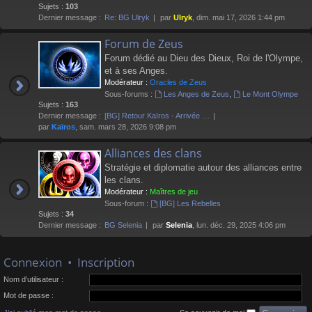
Sujets :
103
Dernier message :
Re: BG Ulryk
par
Ulryk
, dim. mai 17, 2026 1:44 pm
Forum de Zeus
Forum dédié au Dieu des Dieux, Roi de l'Olympe,
et à ses Anges.
Modérateur :
Oracles de Zeus
Sous-forums :
Les Anges de Zeus
,
Le Mont Olympe
Sujets :
163
Dernier message :
[BG] Retour Kaïros - Arrivée …
par
Kaïros
, sam. mars 28, 2026 9:08 pm
Alliances des clans
Stratégie et diplomatie autour des alliances entre
les clans.
Modérateur :
Maîtres de jeu
Sous-forum :
[BG] Les Rebelles
Sujets :
34
Dernier message :
BG Selenia
par
Selenia
, lun. déc. 29, 2025 4:06 pm
Connexion
•
Inscription
Nom d’utilisateur :
Mot de passe :