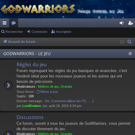
ac
Rechercher
or
Connexion
Inscription
on
ns
co
u
ne
cri
Accueil du forum
R
e
ur
m
xi
pti
GODWARRIORS - LE JEU
c
ci
s
on
on
h
Règles du jeu
s
e
Forum regroupant les règles du jeu basiques et avancées, c'est
r
l'endroit idéal pour les nouveaux joueurs et les autres qui ont
besoin de précisions.
c
Modérateurs :
Maîtres de jeu
,
Oracles
h
Sous-forum :
Mises à jour
e
Sujets :
188
Dernier message :
Re: Comment utiliser les PS, …
r
par
LordKraken
, lun. août 18, 2025 9:34 pm
Discussions
Ce forum, ouvert à tous les joueurs de GodWarriors, vous permet
de discuter librement du jeu.
Modérateurs :
Maîtres de jeu
,
Oracles