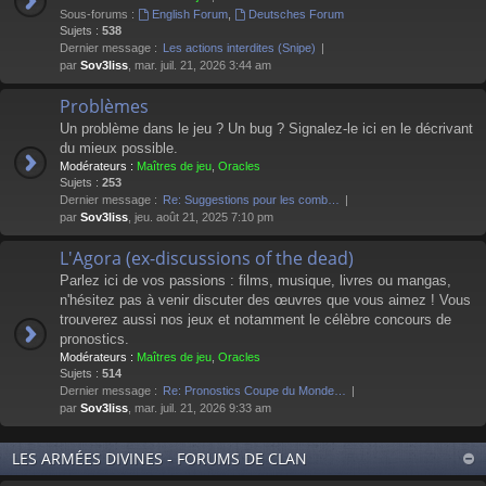
Sous-forums :
English Forum
,
Deutsches Forum
Sujets :
538
Dernier message :
Les actions interdites (Snipe)
par
Sov3liss
, mar. juil. 21, 2026 3:44 am
Problèmes
Un problème dans le jeu ? Un bug ? Signalez-le ici en le décrivant
du mieux possible.
Modérateurs :
Maîtres de jeu
,
Oracles
Sujets :
253
Dernier message :
Re: Suggestions pour les comb…
par
Sov3liss
, jeu. août 21, 2025 7:10 pm
L'Agora (ex-discussions of the dead)
Parlez ici de vos passions : films, musique, livres ou mangas,
n'hésitez pas à venir discuter des œuvres que vous aimez ! Vous
trouverez aussi nos jeux et notamment le célèbre concours de
pronostics.
Modérateurs :
Maîtres de jeu
,
Oracles
Sujets :
514
Dernier message :
Re: Pronostics Coupe du Monde…
par
Sov3liss
, mar. juil. 21, 2026 9:33 am
LES ARMÉES DIVINES - FORUMS DE CLAN