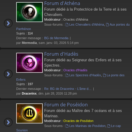
Forum d'Athéna
Forum dédié à la Protectrice de la Terre et à ses
Chevaliers.
Modérateur :
Oracles d'Athéna
Sous-forums :
Les Chevaliers d'Athéna
,
Aux portes du
Parthénon
Sujets :
114
Dernier message :
BG de Mermedia
par
Mermedia
, sam. janv. 03, 2026 5:14 pm
Forum d'Hadès
Forum dédié au Seigneur des Enfers et à ses
Spectres.
Modérateur :
Oracles d'Hadès
Sous-forums :
Les Spectres d'Hadès
,
La porte des
Enfers
Sujets :
197
Dernier message :
Re: BG de Dracerinx - L'âme d…
par
Dracerinx
, dim. juin 28, 2026 11:28 pm
Forum de Poséidon
Forum dédié au Maître des 7 océans et à ses
Marinas.
Modérateur :
Oracles de Poséidon
Sous-forums :
Les Marinas de Poséidon
,
Le cap
Sounion