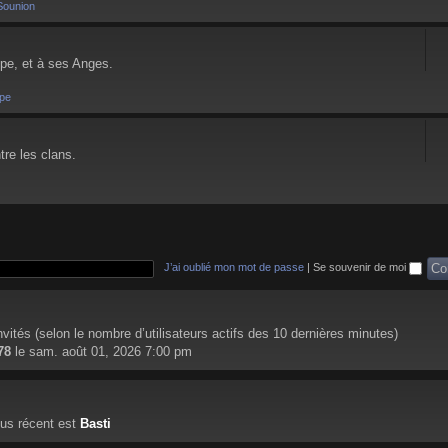
Sounion
pe, et à ses Anges.
pe
tre les clans.
J’ai oublié mon mot de passe
|
Se souvenir de moi
 invités (selon le nombre d’utilisateurs actifs des 10 dernières minutes)
78
le sam. août 01, 2026 7:00 pm
us récent est
Basti