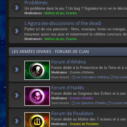
Problèmes
Un problème dans le jeu ? Un bug ? Signalez-le ici en le décri
Modérateurs :
Maîtres de jeu
,
Oracles
L'Agora (ex-discussions of the dead)
Parlez ici de vos passions : films, musique, livres ou mangas
trouverez aussi nos jeux et notamment le célèbre concours de
Modérateurs :
Maîtres de jeu
,
Oracles
LES ARMÉES DIVINES - FORUMS DE CLAN
Forum d'Athéna
Forum dédié à la Protectrice de la Terre et à 
Modérateur :
Oracles d'Athéna
Sous-forums :
Les Chevaliers d'Athéna
,
Aux port
Forum d'Hadès
Forum dédié au Seigneur des Enfers et à ses
Modérateur :
Oracles d'Hadès
Sous-forums :
Les Spectres d'Hadès
,
La porte d
Forum de Poséidon
Forum dédié au Maître des 7 océans et à ses
Modérateur :
Oracles de Poséidon