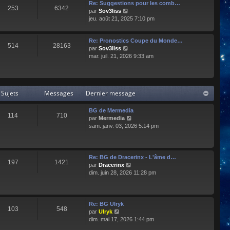
e
l
Re: Suggestions pour les comb…
253
6342
r
t
C
par
Sov3liss
n
e
o
jeu. août 21, 2025 7:10 pm
i
r
n
e
l
s
r
Re: Pronostics Coupe du Monde…
e
u
514
28163
m
C
par
Sov3liss
d
l
e
o
mar. juil. 21, 2026 9:33 am
e
t
s
n
r
e
s
s
n
r
a
u
i
l
g
l
e
e
Sujets
Messages
Dernier message
e
t
r
d
e
m
e
r
BG de Mermedia
e
r
114
710
l
C
par
Mermedia
s
n
e
o
sam. janv. 03, 2026 5:14 pm
s
i
d
n
a
e
e
s
g
r
r
u
e
m
n
l
e
Re: BG de Dracerinx - L'âme d…
197
1421
i
t
s
C
par
Dracerinx
e
e
s
o
dim. juin 28, 2026 11:28 pm
r
r
a
n
m
l
g
s
e
e
e
u
s
d
l
Re: BG Ulryk
103
548
s
e
t
C
par
Ulryk
a
r
e
o
dim. mai 17, 2026 1:44 pm
g
n
r
n