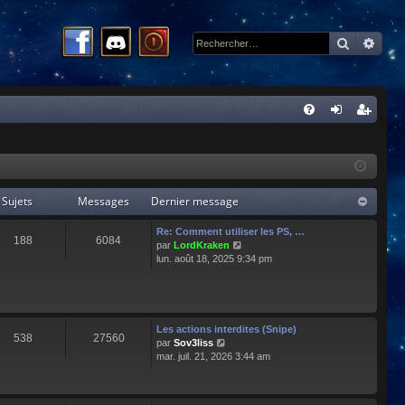
Recherc
Rech
R
FA
on
ns
Q
ne
cri
xi
pti
Sujets
Messages
Dernier message
on
on
Re: Comment utiliser les PS, …
188
6084
C
par
LordKraken
o
lun. août 18, 2025 9:34 pm
n
s
u
l
t
Les actions interdites (Snipe)
538
27560
e
C
par
Sov3liss
r
o
mar. juil. 21, 2026 3:44 am
l
n
e
s
d
u