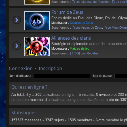
Sous-forums :
Les Marinas de Poséidon
,
Le cap 
Forum de Zeus
Forum dédié au Dieu des Dieux, Roi de l'Olym
Modérateur :
Oracles de Zeus
Sous-forums :
Les Anges de Zeus
,
Le Mont Olym
Alliances des clans
Stratégie et diplomatie autour des alliances en
Modérateur :
Maîtres de jeu
Sous-forum :
[BG] Les Rebelles
Connexion
•
Inscription
Nom d’utilisateur :
Mot de passe :
Qui est en ligne ?
Au total, il y a
205
utilisateurs en ligne :: 5 inscrits, 0 invisible et 200
Le nombre maximal d’utilisateurs en ligne simultanément a été de
130
Statistiques
157327
messages •
3747
sujets •
1505
membres • Notre membre le pl