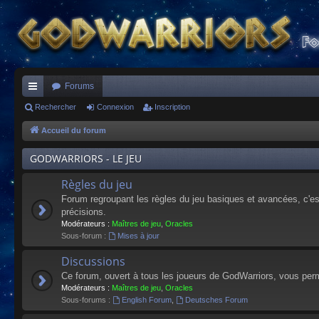
Forums
ac
Rechercher
Connexion
Inscription
co
Accueil du forum
ur
GODWARRIORS - LE JEU
ci
Règles du jeu
s
Forum regroupant les règles du jeu basiques et avancées, c'est 
précisions.
Modérateurs :
Maîtres de jeu
,
Oracles
Sous-forum :
Mises à jour
Discussions
Ce forum, ouvert à tous les joueurs de GodWarriors, vous perm
Modérateurs :
Maîtres de jeu
,
Oracles
Sous-forums :
English Forum
,
Deutsches Forum