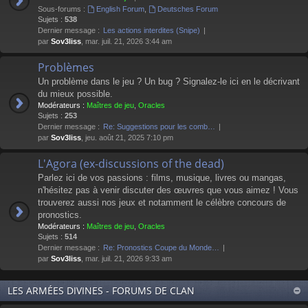
Sous-forums :
English Forum
,
Deutsches Forum
Sujets :
538
Dernier message :
Les actions interdites (Snipe)
par
Sov3liss
, mar. juil. 21, 2026 3:44 am
Problèmes
Un problème dans le jeu ? Un bug ? Signalez-le ici en le décrivant
du mieux possible.
Modérateurs :
Maîtres de jeu
,
Oracles
Sujets :
253
Dernier message :
Re: Suggestions pour les comb…
par
Sov3liss
, jeu. août 21, 2025 7:10 pm
L'Agora (ex-discussions of the dead)
Parlez ici de vos passions : films, musique, livres ou mangas,
n'hésitez pas à venir discuter des œuvres que vous aimez ! Vous
trouverez aussi nos jeux et notamment le célèbre concours de
pronostics.
Modérateurs :
Maîtres de jeu
,
Oracles
Sujets :
514
Dernier message :
Re: Pronostics Coupe du Monde…
par
Sov3liss
, mar. juil. 21, 2026 9:33 am
LES ARMÉES DIVINES - FORUMS DE CLAN