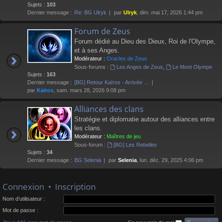
Sujets :
103
Dernier message :
Re: BG Ulryk
par
Ulryk
, dim. mai 17, 2026 1:44 pm
Forum de Zeus
Forum dédié au Dieu des Dieux, Roi de l'Olympe,
et à ses Anges.
Modérateur :
Oracles de Zeus
Sous-forums :
Les Anges de Zeus
,
Le Mont Olympe
Sujets :
163
Dernier message :
[BG] Retour Kaïros - Arrivée …
par
Kaïros
, sam. mars 28, 2026 9:08 pm
Alliances des clans
Stratégie et diplomatie autour des alliances entre
les clans.
Modérateur :
Maîtres de jeu
Sous-forum :
[BG] Les Rebelles
Sujets :
34
Dernier message :
BG Selenia
par
Selenia
, lun. déc. 29, 2025 4:06 pm
Connexion
•
Inscription
Nom d’utilisateur :
Mot de passe :