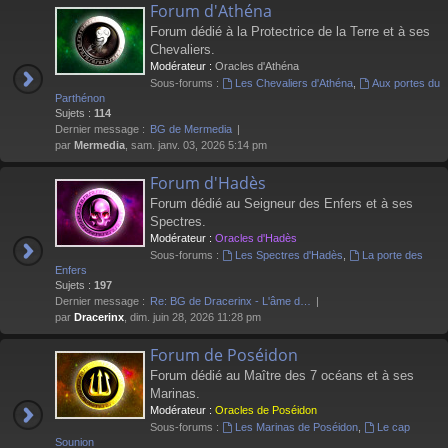
Forum d'Athéna
Forum dédié à la Protectrice de la Terre et à ses
Chevaliers.
Modérateur :
Oracles d'Athéna
Sous-forums :
Les Chevaliers d'Athéna
,
Aux portes du
Parthénon
Sujets :
114
Dernier message :
BG de Mermedia
par
Mermedia
, sam. janv. 03, 2026 5:14 pm
Forum d'Hadès
Forum dédié au Seigneur des Enfers et à ses
Spectres.
Modérateur :
Oracles d'Hadès
Sous-forums :
Les Spectres d'Hadès
,
La porte des
Enfers
Sujets :
197
Dernier message :
Re: BG de Dracerinx - L'âme d…
par
Dracerinx
, dim. juin 28, 2026 11:28 pm
Forum de Poséidon
Forum dédié au Maître des 7 océans et à ses
Marinas.
Modérateur :
Oracles de Poséidon
Sous-forums :
Les Marinas de Poséidon
,
Le cap
Sounion