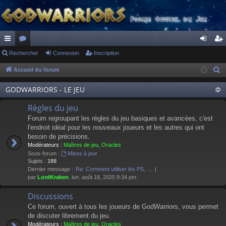
ac
Rechercher
or
Connexion
Inscription
on
ns
co
u
ne
cri
Accueil du forum
R
e
ur
m
xi
pti
GODWARRIORS - LE JEU
c
ci
s
on
on
h
Règles du jeu
s
e
Forum regroupant les règles du jeu basiques et avancées, c'est
r
l'endroit idéal pour les nouveaux joueurs et les autres qui ont
besoin de précisions.
c
Modérateurs :
Maîtres de jeu
,
Oracles
h
Sous-forum :
Mises à jour
e
Sujets :
188
Dernier message :
Re: Comment utiliser les PS, …
r
par
LordKraken
, lun. août 18, 2025 9:34 pm
Discussions
Ce forum, ouvert à tous les joueurs de GodWarriors, vous permet
de discuter librement du jeu.
Modérateurs :
Maîtres de jeu
,
Oracles