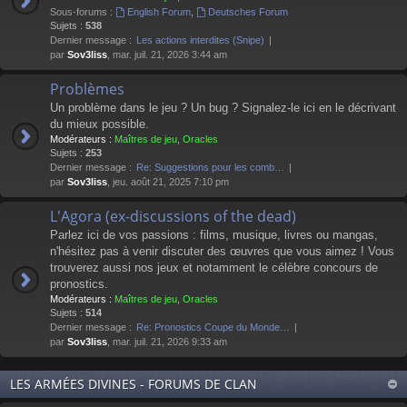
Sous-forums :
English Forum
,
Deutsches Forum
Sujets :
538
Dernier message :
Les actions interdites (Snipe)
par
Sov3liss
, mar. juil. 21, 2026 3:44 am
Problèmes
Un problème dans le jeu ? Un bug ? Signalez-le ici en le décrivant
du mieux possible.
Modérateurs :
Maîtres de jeu
,
Oracles
Sujets :
253
Dernier message :
Re: Suggestions pour les comb…
par
Sov3liss
, jeu. août 21, 2025 7:10 pm
L'Agora (ex-discussions of the dead)
Parlez ici de vos passions : films, musique, livres ou mangas,
n'hésitez pas à venir discuter des œuvres que vous aimez ! Vous
trouverez aussi nos jeux et notamment le célèbre concours de
pronostics.
Modérateurs :
Maîtres de jeu
,
Oracles
Sujets :
514
Dernier message :
Re: Pronostics Coupe du Monde…
par
Sov3liss
, mar. juil. 21, 2026 9:33 am
LES ARMÉES DIVINES - FORUMS DE CLAN