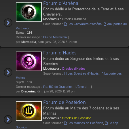
Forum d'Athéna
Forum dédié à la Protectrice de la Terre et à ses
Chevaliers.
Modérateur :
Oracles d'Athéna
Sous-forums :
Les Chevaliers d'Athéna
,
Aux portes du
Parthénon
Sujets :
114
Dernier message :
BG de Mermedia
par
Mermedia
, sam. janv. 03, 2026 5:14 pm
Forum d'Hadès
Forum dédié au Seigneur des Enfers et à ses
Spectres.
Modérateur :
Oracles d'Hadès
Sous-forums :
Les Spectres d'Hadès
,
La porte des
Enfers
Sujets :
197
Dernier message :
Re: BG de Dracerinx - L'âme d…
par
Dracerinx
, dim. juin 28, 2026 11:28 pm
Forum de Poséidon
Forum dédié au Maître des 7 océans et à ses
Marinas.
Modérateur :
Oracles de Poséidon
Sous-forums :
Les Marinas de Poséidon
,
Le cap
Sounion