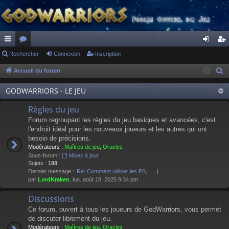
ac
Rechercher
or
Connexion
Inscription
on
ns
co
u
ne
cri
Accueil du forum
R
e
ur
m
xi
pti
GODWARRIORS - LE JEU
c
ci
s
on
on
h
Règles du jeu
s
e
Forum regroupant les règles du jeu basiques et avancées, c'est
r
l'endroit idéal pour les nouveaux joueurs et les autres qui ont
besoin de précisions.
c
Modérateurs :
Maîtres de jeu
,
Oracles
h
Sous-forum :
Mises à jour
e
Sujets :
188
Dernier message :
Re: Comment utiliser les PS, …
r
par
LordKraken
, lun. août 18, 2025 9:34 pm
Discussions
Ce forum, ouvert à tous les joueurs de GodWarriors, vous permet
de discuter librement du jeu.
Modérateurs :
Maîtres de jeu
,
Oracles