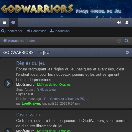
ac
Rechercher
or
Connexion
Inscription
on
ns
co
u
ne
cri
Accueil du forum
R
e
ur
m
xi
pti
GODWARRIORS - LE JEU
c
ci
s
on
on
h
Règles du jeu
s
e
Forum regroupant les règles du jeu basiques et avancées, c'est
r
l'endroit idéal pour les nouveaux joueurs et les autres qui ont
besoin de précisions.
c
Modérateurs :
Maîtres de jeu
,
Oracles
h
Sous-forum :
Mises à jour
e
Sujets :
188
Dernier message :
Re: Comment utiliser les PS, …
r
par
LordKraken
, lun. août 18, 2025 9:34 pm
Discussions
Ce forum, ouvert à tous les joueurs de GodWarriors, vous permet
de discuter librement du jeu.
Modérateurs :
Maîtres de jeu
,
Oracles