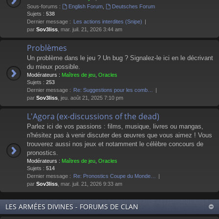
Sous-forums :
English Forum
,
Deutsches Forum
Sujets :
538
Dernier message :
Les actions interdites (Snipe)
par
Sov3liss
, mar. juil. 21, 2026 3:44 am
Problèmes
Un problème dans le jeu ? Un bug ? Signalez-le ici en le décrivant
du mieux possible.
Modérateurs :
Maîtres de jeu
,
Oracles
Sujets :
253
Dernier message :
Re: Suggestions pour les comb…
par
Sov3liss
, jeu. août 21, 2025 7:10 pm
L'Agora (ex-discussions of the dead)
Parlez ici de vos passions : films, musique, livres ou mangas,
n'hésitez pas à venir discuter des œuvres que vous aimez ! Vous
trouverez aussi nos jeux et notamment le célèbre concours de
pronostics.
Modérateurs :
Maîtres de jeu
,
Oracles
Sujets :
514
Dernier message :
Re: Pronostics Coupe du Monde…
par
Sov3liss
, mar. juil. 21, 2026 9:33 am
LES ARMÉES DIVINES - FORUMS DE CLAN