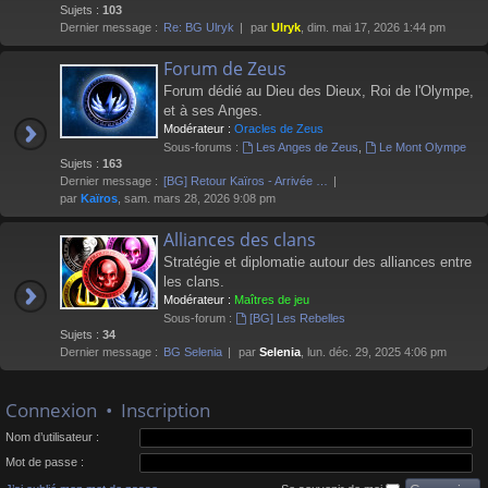
Sujets :
103
Dernier message :
Re: BG Ulryk
par
Ulryk
, dim. mai 17, 2026 1:44 pm
Forum de Zeus
Forum dédié au Dieu des Dieux, Roi de l'Olympe,
et à ses Anges.
Modérateur :
Oracles de Zeus
Sous-forums :
Les Anges de Zeus
,
Le Mont Olympe
Sujets :
163
Dernier message :
[BG] Retour Kaïros - Arrivée …
par
Kaïros
, sam. mars 28, 2026 9:08 pm
Alliances des clans
Stratégie et diplomatie autour des alliances entre
les clans.
Modérateur :
Maîtres de jeu
Sous-forum :
[BG] Les Rebelles
Sujets :
34
Dernier message :
BG Selenia
par
Selenia
, lun. déc. 29, 2025 4:06 pm
Connexion
•
Inscription
Nom d’utilisateur :
Mot de passe :