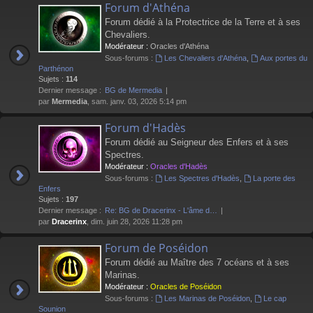
Forum d'Athéna
Forum dédié à la Protectrice de la Terre et à ses
Chevaliers.
Modérateur :
Oracles d'Athéna
Sous-forums :
Les Chevaliers d'Athéna
,
Aux portes du
Parthénon
Sujets :
114
Dernier message :
BG de Mermedia
par
Mermedia
, sam. janv. 03, 2026 5:14 pm
Forum d'Hadès
Forum dédié au Seigneur des Enfers et à ses
Spectres.
Modérateur :
Oracles d'Hadès
Sous-forums :
Les Spectres d'Hadès
,
La porte des
Enfers
Sujets :
197
Dernier message :
Re: BG de Dracerinx - L'âme d…
par
Dracerinx
, dim. juin 28, 2026 11:28 pm
Forum de Poséidon
Forum dédié au Maître des 7 océans et à ses
Marinas.
Modérateur :
Oracles de Poséidon
Sous-forums :
Les Marinas de Poséidon
,
Le cap
Sounion