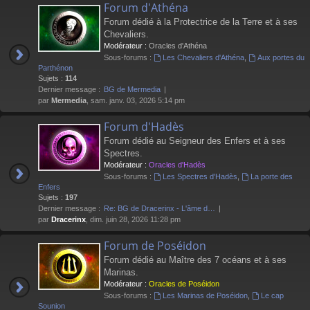
Forum d'Athéna
Forum dédié à la Protectrice de la Terre et à ses
Chevaliers.
Modérateur :
Oracles d'Athéna
Sous-forums :
Les Chevaliers d'Athéna
,
Aux portes du
Parthénon
Sujets :
114
Dernier message :
BG de Mermedia
par
Mermedia
, sam. janv. 03, 2026 5:14 pm
Forum d'Hadès
Forum dédié au Seigneur des Enfers et à ses
Spectres.
Modérateur :
Oracles d'Hadès
Sous-forums :
Les Spectres d'Hadès
,
La porte des
Enfers
Sujets :
197
Dernier message :
Re: BG de Dracerinx - L'âme d…
par
Dracerinx
, dim. juin 28, 2026 11:28 pm
Forum de Poséidon
Forum dédié au Maître des 7 océans et à ses
Marinas.
Modérateur :
Oracles de Poséidon
Sous-forums :
Les Marinas de Poséidon
,
Le cap
Sounion