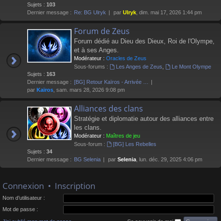
Sujets :
103
Dernier message :
Re: BG Ulryk
par
Ulryk
, dim. mai 17, 2026 1:44 pm
Forum de Zeus
Forum dédié au Dieu des Dieux, Roi de l'Olympe,
et à ses Anges.
Modérateur :
Oracles de Zeus
Sous-forums :
Les Anges de Zeus
,
Le Mont Olympe
Sujets :
163
Dernier message :
[BG] Retour Kaïros - Arrivée …
par
Kaïros
, sam. mars 28, 2026 9:08 pm
Alliances des clans
Stratégie et diplomatie autour des alliances entre
les clans.
Modérateur :
Maîtres de jeu
Sous-forum :
[BG] Les Rebelles
Sujets :
34
Dernier message :
BG Selenia
par
Selenia
, lun. déc. 29, 2025 4:06 pm
Connexion
•
Inscription
Nom d’utilisateur :
Mot de passe :