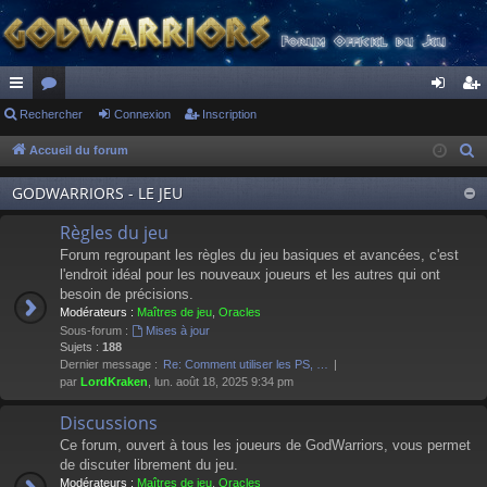
ac
Rechercher
or
Connexion
Inscription
on
ns
co
u
ne
cri
Accueil du forum
R
e
ur
m
xi
pti
GODWARRIORS - LE JEU
c
ci
s
on
on
h
Règles du jeu
s
e
Forum regroupant les règles du jeu basiques et avancées, c'est
r
l'endroit idéal pour les nouveaux joueurs et les autres qui ont
besoin de précisions.
c
Modérateurs :
Maîtres de jeu
,
Oracles
h
Sous-forum :
Mises à jour
e
Sujets :
188
Dernier message :
Re: Comment utiliser les PS, …
r
par
LordKraken
, lun. août 18, 2025 9:34 pm
Discussions
Ce forum, ouvert à tous les joueurs de GodWarriors, vous permet
de discuter librement du jeu.
Modérateurs :
Maîtres de jeu
,
Oracles