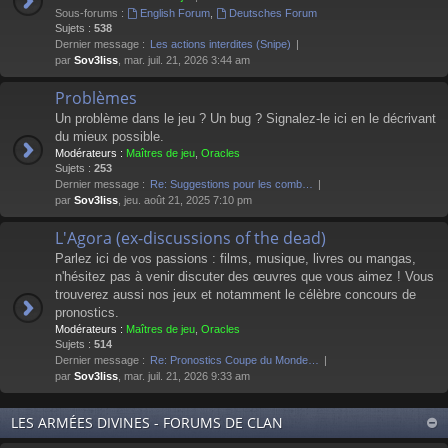
Sous-forums :
English Forum
,
Deutsches Forum
Sujets :
538
Dernier message :
Les actions interdites (Snipe)
par
Sov3liss
, mar. juil. 21, 2026 3:44 am
Problèmes
Un problème dans le jeu ? Un bug ? Signalez-le ici en le décrivant
du mieux possible.
Modérateurs :
Maîtres de jeu
,
Oracles
Sujets :
253
Dernier message :
Re: Suggestions pour les comb…
par
Sov3liss
, jeu. août 21, 2025 7:10 pm
L'Agora (ex-discussions of the dead)
Parlez ici de vos passions : films, musique, livres ou mangas,
n'hésitez pas à venir discuter des œuvres que vous aimez ! Vous
trouverez aussi nos jeux et notamment le célèbre concours de
pronostics.
Modérateurs :
Maîtres de jeu
,
Oracles
Sujets :
514
Dernier message :
Re: Pronostics Coupe du Monde…
par
Sov3liss
, mar. juil. 21, 2026 9:33 am
LES ARMÉES DIVINES - FORUMS DE CLAN