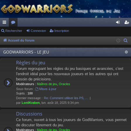
ac
Rechercher
or
Connexion
Inscription
on
ns
co
u
ne
cri
Accueil du forum
R
e
ur
m
xi
pti
GODWARRIORS - LE JEU
c
ci
s
on
on
h
Règles du jeu
s
e
Forum regroupant les règles du jeu basiques et avancées, c'est
r
l'endroit idéal pour les nouveaux joueurs et les autres qui ont
besoin de précisions.
c
Modérateurs :
Maîtres de jeu
,
Oracles
h
Sous-forum :
Mises à jour
e
Sujets :
188
Dernier message :
Re: Comment utiliser les PS, …
r
par
LordKraken
, lun. août 18, 2025 9:34 pm
Discussions
Ce forum, ouvert à tous les joueurs de GodWarriors, vous permet
de discuter librement du jeu.
Modérateurs :
Maîtres de jeu
,
Oracles