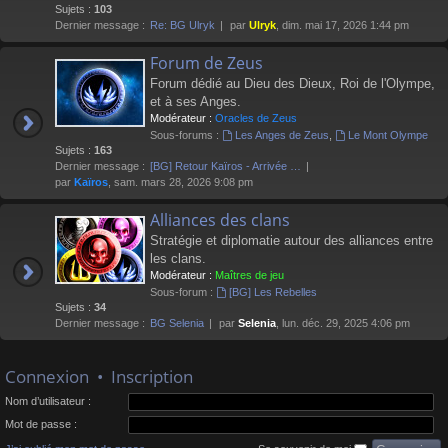
Sujets :
103
Dernier message :
Re: BG Ulryk
par
Ulryk
, dim. mai 17, 2026 1:44 pm
Forum de Zeus
Forum dédié au Dieu des Dieux, Roi de l'Olympe,
et à ses Anges.
Modérateur :
Oracles de Zeus
Sous-forums :
Les Anges de Zeus
,
Le Mont Olympe
Sujets :
163
Dernier message :
[BG] Retour Kaïros - Arrivée …
par
Kaïros
, sam. mars 28, 2026 9:08 pm
Alliances des clans
Stratégie et diplomatie autour des alliances entre
les clans.
Modérateur :
Maîtres de jeu
Sous-forum :
[BG] Les Rebelles
Sujets :
34
Dernier message :
BG Selenia
par
Selenia
, lun. déc. 29, 2025 4:06 pm
Connexion
•
Inscription
Nom d’utilisateur :
Mot de passe :