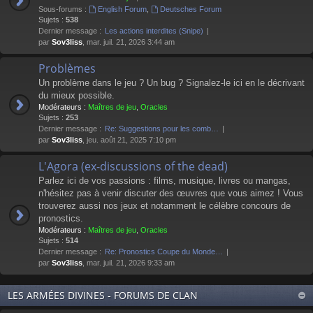
Sous-forums :
English Forum
,
Deutsches Forum
Sujets :
538
Dernier message :
Les actions interdites (Snipe)
par
Sov3liss
, mar. juil. 21, 2026 3:44 am
Problèmes
Un problème dans le jeu ? Un bug ? Signalez-le ici en le décrivant
du mieux possible.
Modérateurs :
Maîtres de jeu
,
Oracles
Sujets :
253
Dernier message :
Re: Suggestions pour les comb…
par
Sov3liss
, jeu. août 21, 2025 7:10 pm
L'Agora (ex-discussions of the dead)
Parlez ici de vos passions : films, musique, livres ou mangas,
n'hésitez pas à venir discuter des œuvres que vous aimez ! Vous
trouverez aussi nos jeux et notamment le célèbre concours de
pronostics.
Modérateurs :
Maîtres de jeu
,
Oracles
Sujets :
514
Dernier message :
Re: Pronostics Coupe du Monde…
par
Sov3liss
, mar. juil. 21, 2026 9:33 am
LES ARMÉES DIVINES - FORUMS DE CLAN