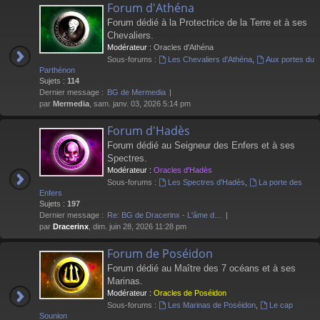
Forum d'Athéna
Forum dédié à la Protectrice de la Terre et à ses
Chevaliers.
Modérateur :
Oracles d'Athéna
Sous-forums :
Les Chevaliers d'Athéna
,
Aux portes du
Parthénon
Sujets :
114
Dernier message :
BG de Mermedia
par
Mermedia
, sam. janv. 03, 2026 5:14 pm
Forum d'Hadès
Forum dédié au Seigneur des Enfers et à ses
Spectres.
Modérateur :
Oracles d'Hadès
Sous-forums :
Les Spectres d'Hadès
,
La porte des
Enfers
Sujets :
197
Dernier message :
Re: BG de Dracerinx - L'âme d…
par
Dracerinx
, dim. juin 28, 2026 11:28 pm
Forum de Poséidon
Forum dédié au Maître des 7 océans et à ses
Marinas.
Modérateur :
Oracles de Poséidon
Sous-forums :
Les Marinas de Poséidon
,
Le cap
Sounion