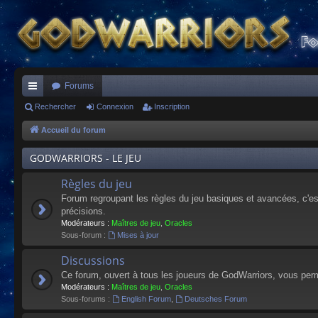
Forums
ac
Rechercher
Connexion
Inscription
co
Accueil du forum
ur
GODWARRIORS - LE JEU
ci
Règles du jeu
s
Forum regroupant les règles du jeu basiques et avancées, c'est 
précisions.
Modérateurs :
Maîtres de jeu
,
Oracles
Sous-forum :
Mises à jour
Discussions
Ce forum, ouvert à tous les joueurs de GodWarriors, vous perm
Modérateurs :
Maîtres de jeu
,
Oracles
Sous-forums :
English Forum
,
Deutsches Forum