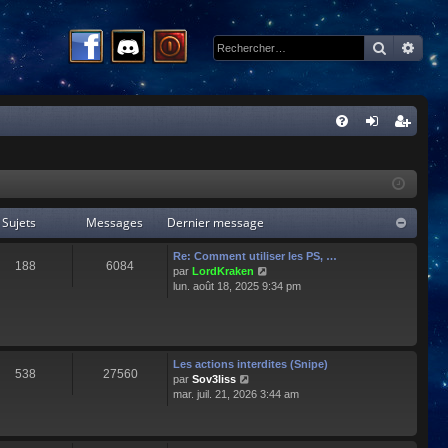
Recherc
Rech
R
FA
on
ns
Q
ne
cri
xi
pti
Sujets
Messages
Dernier message
on
on
Re: Comment utiliser les PS, …
188
6084
C
par
LordKraken
o
lun. août 18, 2025 9:34 pm
n
s
u
l
t
Les actions interdites (Snipe)
538
27560
e
C
par
Sov3liss
r
o
mar. juil. 21, 2026 3:44 am
l
n
e
s
d
u