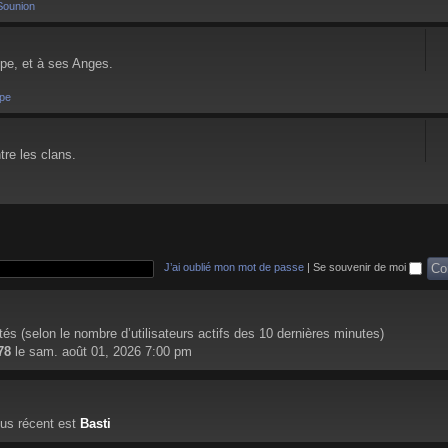
Sounion
pe, et à ses Anges.
pe
tre les clans.
J’ai oublié mon mot de passe
|
Se souvenir de moi
nvités (selon le nombre d’utilisateurs actifs des 10 dernières minutes)
78
le sam. août 01, 2026 7:00 pm
us récent est
Basti