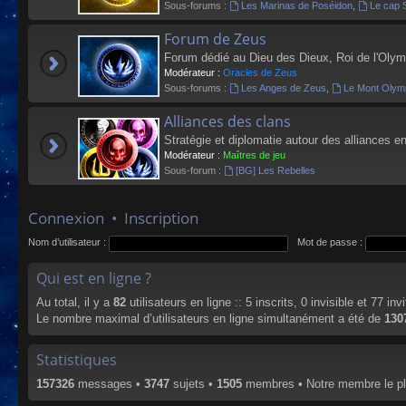
Sous-forums :
Les Marinas de Poséidon
,
Le cap 
Forum de Zeus
Forum dédié au Dieu des Dieux, Roi de l'Olym
Modérateur :
Oracles de Zeus
Sous-forums :
Les Anges de Zeus
,
Le Mont Olym
Alliances des clans
Stratégie et diplomatie autour des alliances en
Modérateur :
Maîtres de jeu
Sous-forum :
[BG] Les Rebelles
Connexion
•
Inscription
Nom d’utilisateur :
Mot de passe :
Qui est en ligne ?
Au total, il y a
82
utilisateurs en ligne :: 5 inscrits, 0 invisible et 77 i
Le nombre maximal d’utilisateurs en ligne simultanément a été de
130
Statistiques
157326
messages •
3747
sujets •
1505
membres • Notre membre le pl