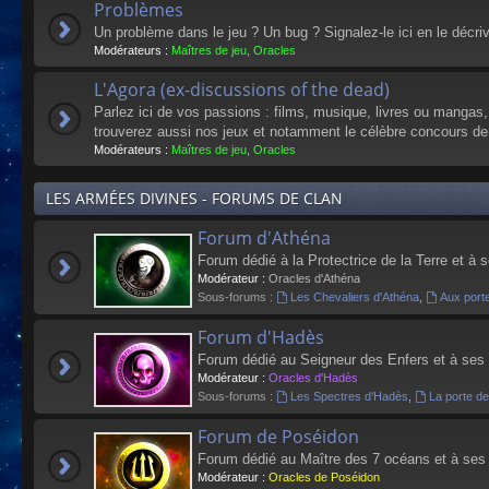
Problèmes
Un problème dans le jeu ? Un bug ? Signalez-le ici en le décri
Modérateurs :
Maîtres de jeu
,
Oracles
L'Agora (ex-discussions of the dead)
Parlez ici de vos passions : films, musique, livres ou mangas
trouverez aussi nos jeux et notamment le célèbre concours de
Modérateurs :
Maîtres de jeu
,
Oracles
LES ARMÉES DIVINES - FORUMS DE CLAN
Forum d'Athéna
Forum dédié à la Protectrice de la Terre et à 
Modérateur :
Oracles d'Athéna
Sous-forums :
Les Chevaliers d'Athéna
,
Aux port
Forum d'Hadès
Forum dédié au Seigneur des Enfers et à ses
Modérateur :
Oracles d'Hadès
Sous-forums :
Les Spectres d'Hadès
,
La porte d
Forum de Poséidon
Forum dédié au Maître des 7 océans et à ses
Modérateur :
Oracles de Poséidon