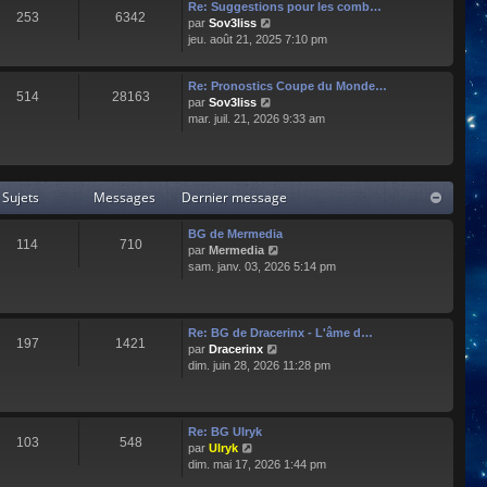
e
l
Re: Suggestions pour les comb…
253
6342
r
t
C
par
Sov3liss
n
e
o
jeu. août 21, 2025 7:10 pm
i
r
n
e
l
s
r
Re: Pronostics Coupe du Monde…
e
u
514
28163
m
C
par
Sov3liss
d
l
e
o
mar. juil. 21, 2026 9:33 am
e
t
s
n
r
e
s
s
n
r
a
u
i
l
g
l
e
e
Sujets
Messages
Dernier message
e
t
r
d
e
m
e
r
BG de Mermedia
e
r
114
710
l
C
par
Mermedia
s
n
e
o
sam. janv. 03, 2026 5:14 pm
s
i
d
n
a
e
e
s
g
r
r
u
e
m
n
l
e
Re: BG de Dracerinx - L'âme d…
197
1421
i
t
s
C
par
Dracerinx
e
e
s
o
dim. juin 28, 2026 11:28 pm
r
r
a
n
m
l
g
s
e
e
e
u
s
d
l
Re: BG Ulryk
103
548
s
e
t
C
par
Ulryk
a
r
e
o
dim. mai 17, 2026 1:44 pm
g
n
r
n