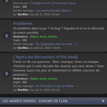
Sous-forums :
English Forum
,
Deutsches Forum
Sujets :
538
Dernier message :
Les actions interdites (Snipe)
par
Sov3liss
, mar. juil. 21, 2026 3:44 am
Problèmes
Un problème dans le jeu ? Un bug ? Signalez-le ici en le décrivant
du mieux possible.
Modérateurs :
Maîtres de jeu
,
Oracles
Sujets :
253
Dernier message :
Re: Suggestions pour les comb…
par
Sov3liss
, jeu. août 21, 2025 7:10 pm
L'Agora (ex-discussions of the dead)
Parlez ici de vos passions : films, musique, livres ou mangas,
n'hésitez pas à venir discuter des œuvres que vous aimez ! Vous
trouverez aussi nos jeux et notamment le célèbre concours de
pronostics.
Modérateurs :
Maîtres de jeu
,
Oracles
Sujets :
514
Dernier message :
Re: Pronostics Coupe du Monde…
par
Sov3liss
, mar. juil. 21, 2026 9:33 am
LES ARMÉES DIVINES - FORUMS DE CLAN