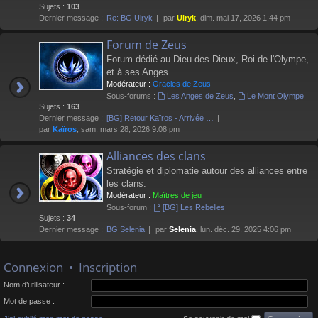
Sujets :
103
Dernier message :
Re: BG Ulryk
par
Ulryk
, dim. mai 17, 2026 1:44 pm
Forum de Zeus
Forum dédié au Dieu des Dieux, Roi de l'Olympe,
et à ses Anges.
Modérateur :
Oracles de Zeus
Sous-forums :
Les Anges de Zeus
,
Le Mont Olympe
Sujets :
163
Dernier message :
[BG] Retour Kaïros - Arrivée …
par
Kaïros
, sam. mars 28, 2026 9:08 pm
Alliances des clans
Stratégie et diplomatie autour des alliances entre
les clans.
Modérateur :
Maîtres de jeu
Sous-forum :
[BG] Les Rebelles
Sujets :
34
Dernier message :
BG Selenia
par
Selenia
, lun. déc. 29, 2025 4:06 pm
Connexion
•
Inscription
Nom d’utilisateur :
Mot de passe :