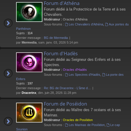
Forum d'Athéna
Forum dédié à la Protectrice de la Terre et à ses
Chevaliers.
Modérateur :
Oracles d'Athéna
Sous-forums :
Les Chevaliers d'Athéna
,
Aux portes du
Parthénon
Sujets :
114
Dernier message :
BG de Mermedia
par
Mermedia
, sam. janv. 03, 2026 5:14 pm
Forum d'Hadès
Forum dédié au Seigneur des Enfers et à ses
Spectres.
Modérateur :
Oracles d'Hadès
Sous-forums :
Les Spectres d'Hadès
,
La porte des
Enfers
Sujets :
197
Dernier message :
Re: BG de Dracerinx - L'âme d…
par
Dracerinx
, dim. juin 28, 2026 11:28 pm
Forum de Poséidon
Forum dédié au Maître des 7 océans et à ses
Marinas.
Modérateur :
Oracles de Poséidon
Sous-forums :
Les Marinas de Poséidon
,
Le cap
Sounion