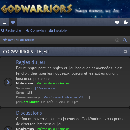
ac
Rechercher
or
Connexion
Inscription
on
ns
co
u
ne
cri
Accueil du forum
R
e
ur
m
xi
pti
GODWARRIORS - LE JEU
c
ci
s
on
on
h
Règles du jeu
s
e
Forum regroupant les règles du jeu basiques et avancées, c'est
r
l'endroit idéal pour les nouveaux joueurs et les autres qui ont
besoin de précisions.
c
Modérateurs :
Maîtres de jeu
,
Oracles
h
Sous-forum :
Mises à jour
e
Sujets :
188
Dernier message :
Re: Comment utiliser les PS, …
r
par
LordKraken
, lun. août 18, 2025 9:34 pm
Discussions
Ce forum, ouvert à tous les joueurs de GodWarriors, vous permet
de discuter librement du jeu.
Modérateurs :
Maîtres de jeu
,
Oracles