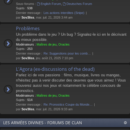
Sous-forums :
English Forum
,
Deutsches Forum
Sujets :
538
Dernier message :
Les actions interdites (Snipe)
par
Sov3liss
, mar. juil. 21, 2026 3:44 am
Problèmes
Un problème dans le jeu ? Un bug ? Signalez-le ici en le décrivant
du mieux possible.
Modérateurs :
Maîtres de jeu
,
Oracles
Sujets :
253
Dernier message :
Re: Suggestions pour les comb…
par
Sov3liss
, jeu. août 21, 2025 7:10 pm
L'Agora (ex-discussions of the dead)
Parlez ici de vos passions : films, musique, livres ou mangas,
n'hésitez pas à venir discuter des œuvres que vous aimez ! Vous
trouverez aussi nos jeux et notamment le célèbre concours de
pronostics.
Modérateurs :
Maîtres de jeu
,
Oracles
Sujets :
514
Dernier message :
Re: Pronostics Coupe du Monde…
par
Sov3liss
, mar. juil. 21, 2026 9:33 am
LES ARMÉES DIVINES - FORUMS DE CLAN