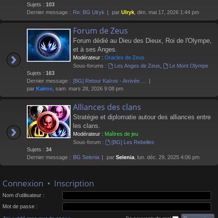
Sujets :
103
Dernier message :
Re: BG Ulryk
par
Ulryk
, dim. mai 17, 2026 1:44 pm
Forum de Zeus
Forum dédié au Dieu des Dieux, Roi de l'Olympe,
et à ses Anges.
Modérateur :
Oracles de Zeus
Sous-forums :
Les Anges de Zeus
,
Le Mont Olympe
Sujets :
163
Dernier message :
[BG] Retour Kaïros - Arrivée …
par
Kaïros
, sam. mars 28, 2026 9:08 pm
Alliances des clans
Stratégie et diplomatie autour des alliances entre
les clans.
Modérateur :
Maîtres de jeu
Sous-forum :
[BG] Les Rebelles
Sujets :
34
Dernier message :
BG Selenia
par
Selenia
, lun. déc. 29, 2025 4:06 pm
Connexion
•
Inscription
Nom d’utilisateur :
Mot de passe :