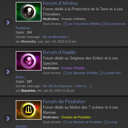
Forum d'Athéna
Forum dédié à la Protectrice de la Terre et à ses
Chevaliers.
Modérateur :
Oracles d'Athéna
Sous-forums :
Les Chevaliers d'Athéna
,
Aux portes du
Parthénon
Sujets :
114
Dernier message :
BG de Mermedia
par
Mermedia
, sam. janv. 03, 2026 5:14 pm
Forum d'Hadès
Forum dédié au Seigneur des Enfers et à ses
Spectres.
Modérateur :
Oracles d'Hadès
Sous-forums :
Les Spectres d'Hadès
,
La porte des
Enfers
Sujets :
197
Dernier message :
Re: BG de Dracerinx - L'âme d…
par
Dracerinx
, dim. juin 28, 2026 11:28 pm
Forum de Poséidon
Forum dédié au Maître des 7 océans et à ses
Marinas.
Modérateur :
Oracles de Poséidon
Sous-forums :
Les Marinas de Poséidon
,
Le cap
Sounion