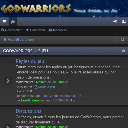
ac
Rechercher
or
Connexion
Inscription
on
ns
co
u
ne
cri
Accueil du forum
R
e
ur
m
xi
pti
GODWARRIORS - LE JEU
c
ci
s
on
on
h
Règles du jeu
s
e
Forum regroupant les règles du jeu basiques et avancées, c'est
r
l'endroit idéal pour les nouveaux joueurs et les autres qui ont
besoin de précisions.
c
Modérateurs :
Maîtres de jeu
,
Oracles
h
Sous-forum :
Mises à jour
e
Sujets :
188
Dernier message :
Re: Comment utiliser les PS, …
r
par
LordKraken
, lun. août 18, 2025 9:34 pm
Discussions
Ce forum, ouvert à tous les joueurs de GodWarriors, vous permet
de discuter librement du jeu.
Modérateurs :
Maîtres de jeu
,
Oracles