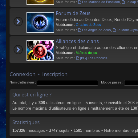
Sous-forums :
Les Marinas de Poséidon
,
Le cap 
Forum de Zeus
Forum dédié au Dieu des Dieux, Roi de l'Olym
Modérateur :
Oracles de Zeus
Sous-forums :
Les Anges de Zeus
,
Le Mont Olym
Alliances des clans
Stratégie et diplomatie autour des alliances en
Modérateur :
Maîtres de jeu
Sous-forum :
[BG] Les Rebelles
Connexion
•
Inscription
Nom d’utilisateur :
Mot de passe :
Qui est en ligne ?
Au total, il y a
308
utilisateurs en ligne :: 5 inscrits, 0 invisible et 303
Le nombre maximal d’utilisateurs en ligne simultanément a été de
130
Statistiques
157326
messages •
3747
sujets •
1505
membres • Notre membre le pl