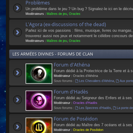
Problèmes
Un problème dans le jeu ? Un bug ? Signalez-le ici en le décri
Modérateurs :
Maîtres de jeu
,
Oracles
L'Agora (ex-discussions of the dead)
Parlez ici de vos passions : films, musique, livres ou mangas
trouverez aussi nos jeux et notamment le célèbre concours de
Modérateurs :
Maîtres de jeu
,
Oracles
LES ARMÉES DIVINES - FORUMS DE CLAN
Forum d'Athéna
Forum dédié à la Protectrice de la Terre et à 
Modérateur :
Oracles d'Athéna
Sous-forums :
Les Chevaliers d'Athéna
,
Aux port
Forum d'Hadès
Forum dédié au Seigneur des Enfers et à ses
Modérateur :
Oracles d'Hadès
Sous-forums :
Les Spectres d'Hadès
,
La porte d
Forum de Poséidon
Forum dédié au Maître des 7 océans et à ses
Modérateur :
Oracles de Poséidon