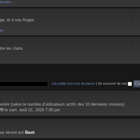
Sounion
pe, et à ses Anges.
pe
tre les clans.
J’ai oublié mon mot de passe
|
Se souvenir de moi
 invités (selon le nombre d’utilisateurs actifs des 10 dernières minutes)
78
le sam. août 01, 2026 7:00 pm
us récent est
Basti