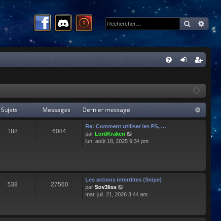
Recherc
Rech
R
FA
on
ns
Q
ne
cri
xi
pti
Sujets
Messages
Dernier message
on
on
Re: Comment utiliser les PS, …
188
6084
C
par
LordKraken
o
lun. août 18, 2025 9:34 pm
n
s
u
l
t
Les actions interdites (Snipe)
538
27560
e
C
par
Sov3liss
r
o
mar. juil. 21, 2026 3:44 am
l
n
e
s
d
u