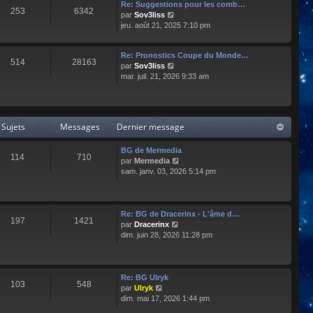
e
l
Re: Suggestions pour les comb…
253
6342
r
t
C
par
Sov3liss
n
e
o
jeu. août 21, 2025 7:10 pm
i
r
n
e
l
s
r
Re: Pronostics Coupe du Monde…
e
u
514
28163
m
C
par
Sov3liss
d
l
e
o
mar. juil. 21, 2026 9:33 am
e
t
s
n
r
e
s
s
n
r
a
u
i
l
g
l
e
e
Sujets
Messages
Dernier message
e
t
r
d
e
m
e
r
BG de Mermedia
e
r
114
710
l
C
par
Mermedia
s
n
e
o
sam. janv. 03, 2026 5:14 pm
s
i
d
n
a
e
e
s
g
r
r
u
e
m
n
l
e
Re: BG de Dracerinx - L'âme d…
197
1421
i
t
s
C
par
Dracerinx
e
e
s
o
dim. juin 28, 2026 11:28 pm
r
r
a
n
m
l
g
s
e
e
e
u
s
d
l
Re: BG Ulryk
103
548
s
e
t
C
par
Ulryk
a
r
e
o
dim. mai 17, 2026 1:44 pm
g
n
r
n