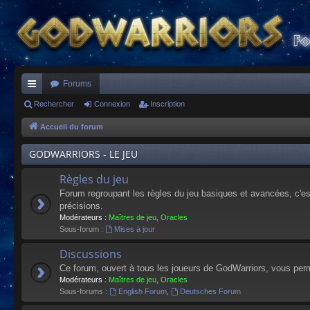
Forums
ac
Rechercher
Connexion
Inscription
co
Accueil du forum
ur
GODWARRIORS - LE JEU
ci
Règles du jeu
s
Forum regroupant les règles du jeu basiques et avancées, c'est 
précisions.
Modérateurs :
Maîtres de jeu
,
Oracles
Sous-forum :
Mises à jour
Discussions
Ce forum, ouvert à tous les joueurs de GodWarriors, vous perm
Modérateurs :
Maîtres de jeu
,
Oracles
Sous-forums :
English Forum
,
Deutsches Forum