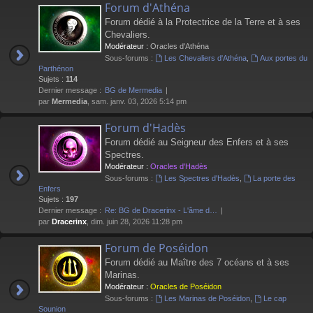
Forum d'Athéna
Forum dédié à la Protectrice de la Terre et à ses
Chevaliers.
Modérateur :
Oracles d'Athéna
Sous-forums :
Les Chevaliers d'Athéna
,
Aux portes du
Parthénon
Sujets :
114
Dernier message :
BG de Mermedia
par
Mermedia
, sam. janv. 03, 2026 5:14 pm
Forum d'Hadès
Forum dédié au Seigneur des Enfers et à ses
Spectres.
Modérateur :
Oracles d'Hadès
Sous-forums :
Les Spectres d'Hadès
,
La porte des
Enfers
Sujets :
197
Dernier message :
Re: BG de Dracerinx - L'âme d…
par
Dracerinx
, dim. juin 28, 2026 11:28 pm
Forum de Poséidon
Forum dédié au Maître des 7 océans et à ses
Marinas.
Modérateur :
Oracles de Poséidon
Sous-forums :
Les Marinas de Poséidon
,
Le cap
Sounion