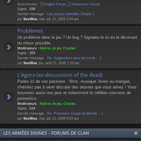
Sous-forums :
English Forum
,
Deutsches Forum
Sujets :
538
Dernier message :
Les actions interdites (Snipe)
par
Sov3liss
, mar. juil. 21, 2026 3:44 am
Problèmes
Un problème dans le jeu ? Un bug ? Signalez-le ici en le décrivant
du mieux possible.
Modérateurs :
Maîtres de jeu
,
Oracles
Sujets :
253
Dernier message :
Re: Suggestions pour les comb…
par
Sov3liss
, jeu. août 21, 2025 7:10 pm
L'Agora (ex-discussions of the dead)
Parlez ici de vos passions : films, musique, livres ou mangas,
n'hésitez pas à venir discuter des œuvres que vous aimez ! Vous
trouverez aussi nos jeux et notamment le célèbre concours de
pronostics.
Modérateurs :
Maîtres de jeu
,
Oracles
Sujets :
514
Dernier message :
Re: Pronostics Coupe du Monde…
par
Sov3liss
, mar. juil. 21, 2026 9:33 am
LES ARMÉES DIVINES - FORUMS DE CLAN