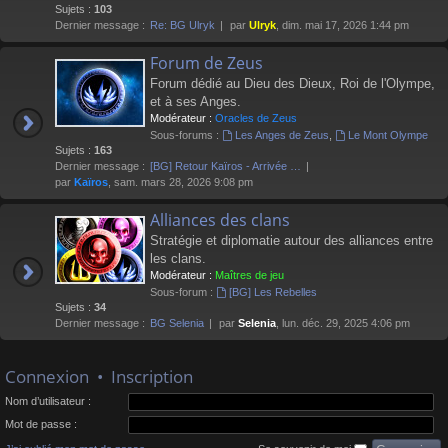
Sujets :
103
Dernier message :
Re: BG Ulryk
par
Ulryk
, dim. mai 17, 2026 1:44 pm
Forum de Zeus
Forum dédié au Dieu des Dieux, Roi de l'Olympe,
et à ses Anges.
Modérateur :
Oracles de Zeus
Sous-forums :
Les Anges de Zeus
,
Le Mont Olympe
Sujets :
163
Dernier message :
[BG] Retour Kaïros - Arrivée …
par
Kaïros
, sam. mars 28, 2026 9:08 pm
Alliances des clans
Stratégie et diplomatie autour des alliances entre
les clans.
Modérateur :
Maîtres de jeu
Sous-forum :
[BG] Les Rebelles
Sujets :
34
Dernier message :
BG Selenia
par
Selenia
, lun. déc. 29, 2025 4:06 pm
Connexion
•
Inscription
Nom d’utilisateur :
Mot de passe :