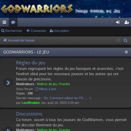
ac
Rechercher
or
Connexion
Inscription
on
ns
co
u
ne
cri
Accueil du forum
R
e
ur
m
xi
pti
GODWARRIORS - LE JEU
c
ci
s
on
on
h
Règles du jeu
s
e
Forum regroupant les règles du jeu basiques et avancées, c'est
r
l'endroit idéal pour les nouveaux joueurs et les autres qui ont
besoin de précisions.
c
Modérateurs :
Maîtres de jeu
,
Oracles
h
Sous-forum :
Mises à jour
e
Sujets :
188
Dernier message :
Re: Comment utiliser les PS, …
r
par
LordKraken
, lun. août 18, 2025 9:34 pm
Discussions
Ce forum, ouvert à tous les joueurs de GodWarriors, vous permet
de discuter librement du jeu.
Modérateurs :
Maîtres de jeu
,
Oracles