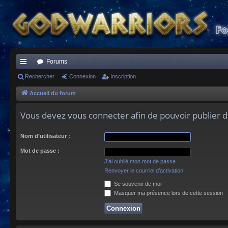
Forums
ac
Rechercher
Connexion
Inscription
co
Accueil du forum
ur
Vous devez vous connecter afin de pouvoir publier 
ci
Nom d’utilisateur :
s
Mot de passe :
J’ai oublié mon mot de passe
Renvoyer le courriel d’activation
Se souvenir de moi
Masquer ma présence lors de cette session