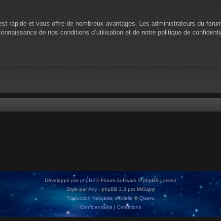
n est rapide et vous offre de nombreux avantages. Les administrateurs du for
 connaissance de nos conditions d’utilisation et de notre politique de confiden
Développé par
phpBB
® Forum Software © phpBB Limited
Style par
Arty
- phpBB 3.3 par MrGaby
Traduction française officielle
©
Qiaeru
Confidentialité
|
Conditions