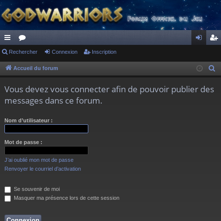
ac
Rechercher
or
Connexion
Inscription
on
ns
co
u
ne
cri
Accueil du forum
R
e
ur
m
xi
pti
Vous devez vous connecter afin de pouvoir publier des
c
ci
s
on
on
messages dans ce forum.
h
s
e
Nom d’utilisateur :
r
c
Mot de passe :
h
e
J’ai oublié mon mot de passe
r
Renvoyer le courriel d’activation
Se souvenir de moi
Masquer ma présence lors de cette session