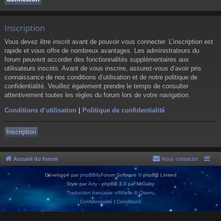
Inscription
Vous devez être inscrit avant de pouvoir vous connecter. L’inscription est
rapide et vous offre de nombreux avantages. Les administrateurs du
forum peuvent accorder des fonctionnalités supplémentaires aux
utilisateurs inscrits. Avant de vous inscrire, assurez-vous d’avoir pris
connaissance de nos conditions d’utilisation et de notre politique de
confidentialité. Veuillez également prendre le temps de consulter
attentivement toutes les règles du forum lors de votre navigation.
Conditions d’utilisation
|
Politique de confidentialité
Inscription
Accueil du forum
Nous contacter
Développé par
phpBB
® Forum Software © phpBB Limited
Style par
Arty
- phpBB 3.3 par MrGaby
Traduction française officielle
©
Qiaeru
Confidentialité
|
Conditions