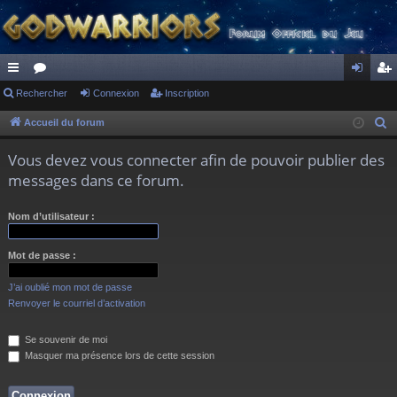
ac
Rechercher
or
Connexion
Inscription
on
ns
co
u
ne
cri
Accueil du forum
R
e
ur
m
xi
pti
Vous devez vous connecter afin de pouvoir publier des
c
ci
s
on
on
messages dans ce forum.
h
s
e
Nom d’utilisateur :
r
c
Mot de passe :
h
e
J’ai oublié mon mot de passe
r
Renvoyer le courriel d’activation
Se souvenir de moi
Masquer ma présence lors de cette session