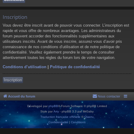
Inscription
Vous devez être inscrit avant de pouvoir vous connecter. L’inscription est
rapide et vous offre de nombreux avantages. Les administrateurs du
forum peuvent accorder des fonctionnalités supplémentaires aux
utilisateurs inscrits. Avant de vous inscrire, assurez-vous d’avoir pris
connaissance de nos conditions d’utilisation et de notre politique de
confidentialité. Veuillez également prendre le temps de consulter
attentivement toutes les règles du forum lors de votre navigation.
Conditions d’utilisation
|
Politique de confidentialité
Inscription
Accueil du forum
Nous contacter
Développé par
phpBB
® Forum Software © phpBB Limited
Style par
Arty
- phpBB 3.3 par MrGaby
Traduction française officielle
©
Qiaeru
Confidentialité
|
Conditions