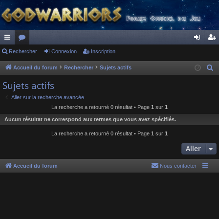
ac
Rechercher
or
Connexion
Inscription
on
ns
co
u
ne
cri
Accueil du forum
Rechercher
Sujets actifs
R
e
ur
m
xi
pti
Sujets actifs
c
ci
s
on
on
Aller sur la recherche avancée
h
La recherche a retourné 0 résultat • Page
1
sur
1
s
e
Aucun résultat ne correspond aux termes que vous avez spécifiés.
r
c
La recherche a retourné 0 résultat • Page
1
sur
1
h
Aller
e
r
Accueil du forum
Nous contacter