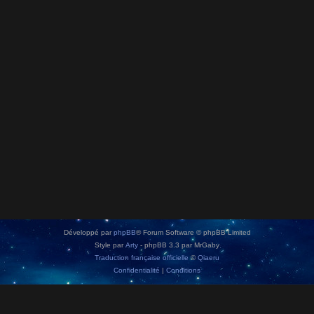
Développé par
phpBB
® Forum Software © phpBB Limited
Style par
Arty
- phpBB 3.3 par MrGaby
Traduction française officielle
©
Qiaeru
Confidentialité
|
Conditions