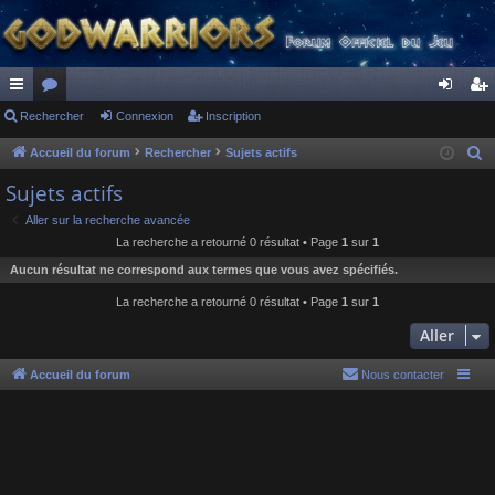
ac
Rechercher
or
Connexion
Inscription
on
ns
co
u
ne
cri
Accueil du forum
Rechercher
Sujets actifs
R
e
ur
m
xi
pti
Sujets actifs
c
ci
s
on
on
Aller sur la recherche avancée
h
La recherche a retourné 0 résultat • Page
1
sur
1
s
e
Aucun résultat ne correspond aux termes que vous avez spécifiés.
r
c
La recherche a retourné 0 résultat • Page
1
sur
1
h
Aller
e
r
Accueil du forum
Nous contacter