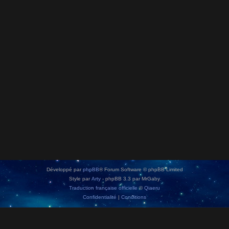
Développé par
phpBB
® Forum Software © phpBB Limited
Style par
Arty
- phpBB 3.3 par MrGaby
Traduction française officielle
©
Qiaeru
Confidentialité
|
Conditions