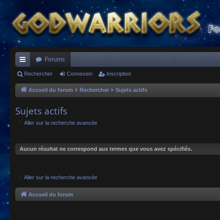
Forums
ac
Rechercher
Connexion
Inscription
co
Accueil du forum
Rechercher
Sujets actifs
ur
Sujets actifs
ci
Aller sur la recherche avancée
s
Aucun résultat ne correspond aux termes que vous avez spécifiés.
Aller sur la recherche avancée
Accueil du forum