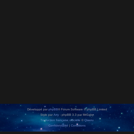
Développé par
phpBB
® Forum Software © phpBB Limited
Style par
Arty
- phpBB 3.3 par MrGaby
Traduction française officielle
©
Qiaeru
Confidentialité
|
Conditions