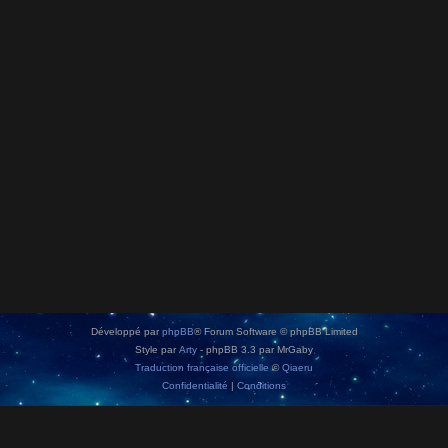
Développé par
phpBB
® Forum Software © phpBB Limited
Style par
Arty
- phpBB 3.3 par MrGaby
Traduction française officielle
©
Qiaeru
Confidentialité
|
Conditions