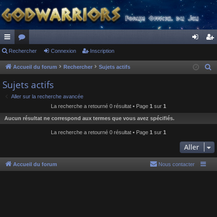
ac
Rechercher
or
Connexion
Inscription
on
ns
co
u
ne
cri
Accueil du forum
Rechercher
Sujets actifs
R
e
ur
m
xi
pti
Sujets actifs
c
ci
s
on
on
Aller sur la recherche avancée
h
La recherche a retourné 0 résultat • Page
1
sur
1
s
e
Aucun résultat ne correspond aux termes que vous avez spécifiés.
r
c
La recherche a retourné 0 résultat • Page
1
sur
1
h
Aller
e
r
Accueil du forum
Nous contacter