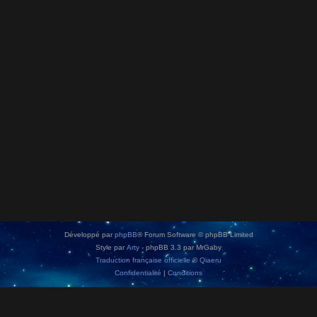
Développé par
phpBB
® Forum Software © phpBB Limited
Style par
Arty
- phpBB 3.3 par MrGaby
Traduction française officielle
©
Qiaeru
Confidentialité
|
Conditions