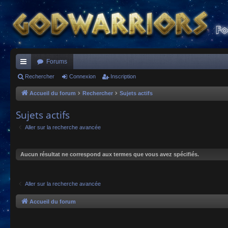
Forums
ac
Rechercher
Connexion
Inscription
co
Accueil du forum
Rechercher
Sujets actifs
ur
Sujets actifs
ci
Aller sur la recherche avancée
s
Aucun résultat ne correspond aux termes que vous avez spécifiés.
Aller sur la recherche avancée
Accueil du forum