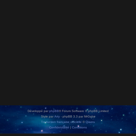
Développé par
phpBB
® Forum Software © phpBB Limited
Style par
Arty
- phpBB 3.3 par MrGaby
Traduction française officielle
©
Qiaeru
Confidentialité
|
Conditions