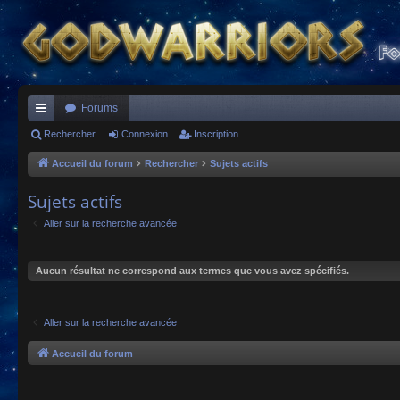
Forums
ac
Rechercher
Connexion
Inscription
co
Accueil du forum
Rechercher
Sujets actifs
ur
Sujets actifs
ci
Aller sur la recherche avancée
s
Aucun résultat ne correspond aux termes que vous avez spécifiés.
Aller sur la recherche avancée
Accueil du forum