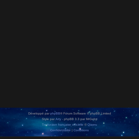
Développé par
phpBB
® Forum Software © phpBB Limited
Style par
Arty
- phpBB 3.3 par MrGaby
Traduction française officielle
©
Qiaeru
Confidentialité
|
Conditions