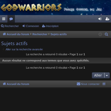
ac
Rechercher
or
Connexion
Inscription
on
ns
co
u
ne
cri
Accueil du forum
Rechercher
Sujets actifs
R
e
ur
m
xi
pti
Sujets actifs
c
ci
s
on
on
Aller sur la recherche avancée
h
La recherche a retourné 0 résultat • Page
1
sur
1
s
e
Aucun résultat ne correspond aux termes que vous avez spécifiés.
r
c
La recherche a retourné 0 résultat • Page
1
sur
1
h
Aller
e
r
Accueil du forum
Nous contacter