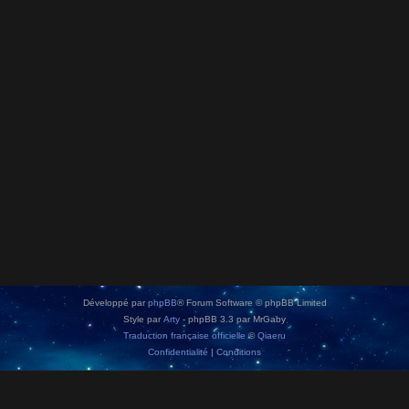
Développé par
phpBB
® Forum Software © phpBB Limited
Style par
Arty
- phpBB 3.3 par MrGaby
Traduction française officielle
©
Qiaeru
Confidentialité
|
Conditions