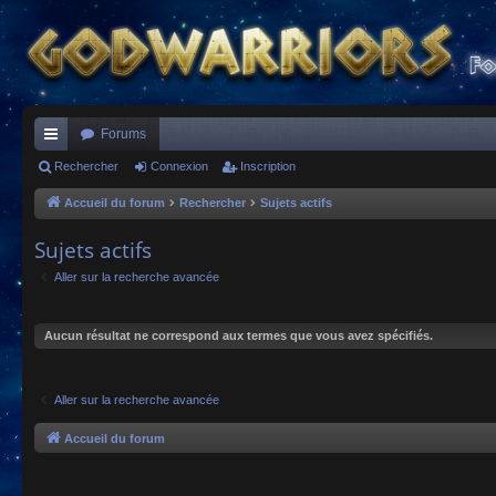
Forums
ac
Rechercher
Connexion
Inscription
co
Accueil du forum
Rechercher
Sujets actifs
ur
Sujets actifs
ci
Aller sur la recherche avancée
s
Aucun résultat ne correspond aux termes que vous avez spécifiés.
Aller sur la recherche avancée
Accueil du forum