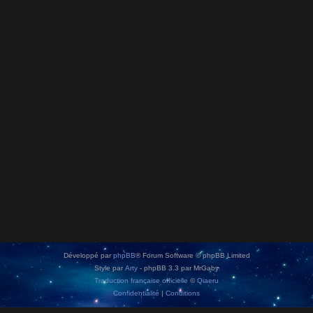
Développé par
phpBB
® Forum Software © phpBB Limited
Style par
Arty
- phpBB 3.3 par MrGaby
Traduction française officielle
©
Qiaeru
Confidentialité
|
Conditions