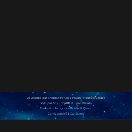
Développé par
phpBB
® Forum Software © phpBB Limited
Style par
Arty
- phpBB 3.3 par MrGaby
Traduction française officielle
©
Qiaeru
Confidentialité
|
Conditions