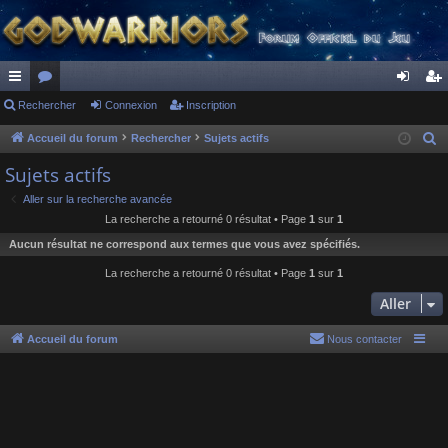
ac
Rechercher
or
Connexion
Inscription
on
ns
co
u
ne
cri
Accueil du forum
Rechercher
Sujets actifs
R
e
ur
m
xi
pti
Sujets actifs
c
ci
s
on
on
Aller sur la recherche avancée
h
La recherche a retourné 0 résultat • Page
1
sur
1
s
e
Aucun résultat ne correspond aux termes que vous avez spécifiés.
r
c
La recherche a retourné 0 résultat • Page
1
sur
1
h
Aller
e
r
Accueil du forum
Nous contacter