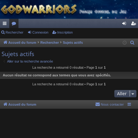
ac
Rechercher
or
Connexion
Inscription
on
ns
co
u
ne
cri
Accueil du forum
Rechercher
Sujets actifs
R
e
ur
m
xi
pti
Sujets actifs
c
ci
s
on
on
Aller sur la recherche avancée
h
La recherche a retourné 0 résultat • Page
1
sur
1
s
e
Aucun résultat ne correspond aux termes que vous avez spécifiés.
r
c
La recherche a retourné 0 résultat • Page
1
sur
1
h
Aller
e
r
Accueil du forum
Nous contacter