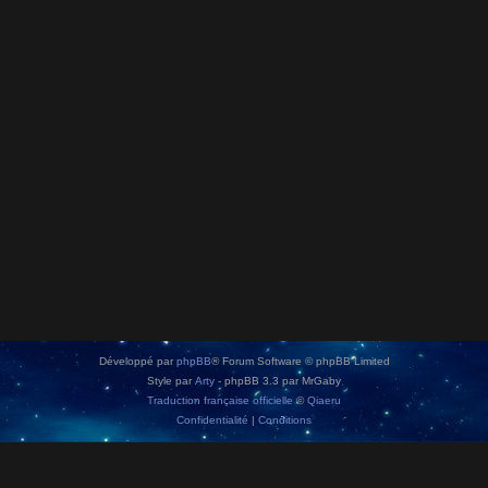
Développé par
phpBB
® Forum Software © phpBB Limited
Style par
Arty
- phpBB 3.3 par MrGaby
Traduction française officielle
©
Qiaeru
Confidentialité
|
Conditions